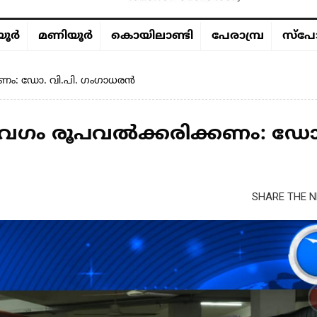
ൂര്‍
മണിയൂര്‍
കൊയിലാണ്ടി
പേരാമ്പ്ര
സ്പോ
കണം: ഡോ. വി.പി. ഗംഗാധരൻ
 വേഗം രൂപവൽക്കരിക്കണം: ഡോ
SHARE THE N