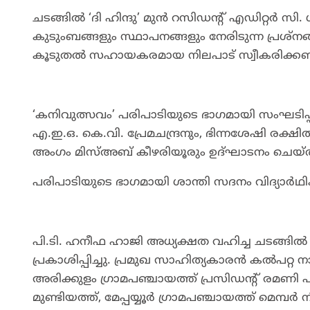
ചടങ്ങിൽ ‘ദി ഹിന്ദു’ മുൻ റസിഡന്റ് എഡിറ്റർ സ
കുടുംബങ്ങളും സ്ഥാപനങ്ങളും നേരിടുന്ന പ്ര
കൂടുതൽ സഹായകരമായ നിലപാട് സ്വീകരിക്കണമെന
‘കനിവുത്സവം’ പരിപാടിയുടെ ഭാഗമായി സംഘടിപ്
എ.ഇ.ഒ. കെ.വി. പ്രേമചന്ദ്രനും, ഭിന്നശേഷി രക്ഷ
അംഗം മിസ്അബ് കീഴരിയൂരും ഉദ്ഘാടനം ചെയ്ത
പരിപാടിയുടെ ഭാഗമായി ശാന്തി സദനം വിദ്യാർഥ
പി.ടി. ഹനീഫ ഹാജി അധ്യക്ഷത വഹിച്ച ചടങ്ങിൽ
പ്രകാശിപ്പിച്ചു. പ്രമുഖ സാഹിത്യകാരൻ കൽപറ്റ ന
അരിക്കുളം ഗ്രാമപഞ്ചായത്ത് പ്രസിഡന്റ് രമണി പ
മുണ്ടിയത്ത്, മേപ്പയ്യൂർ ഗ്രാമപഞ്ചായത്ത് മെമ്പ