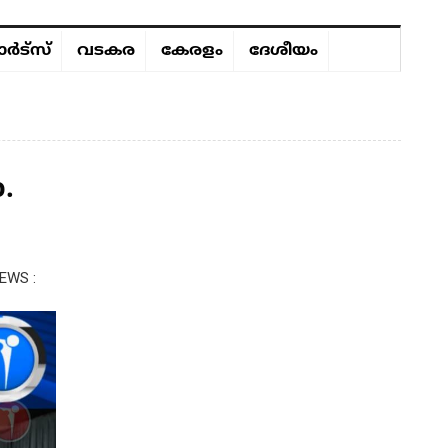
ർട്സ്
വടകര
കേരളം
ദേശീയം
.
EWS :