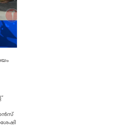
നയം
െ”
വാൻസ്
്നശേഷി