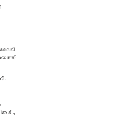
ി
 മേലടി
ായത്ത്
റി.
ം
ത ടി.,