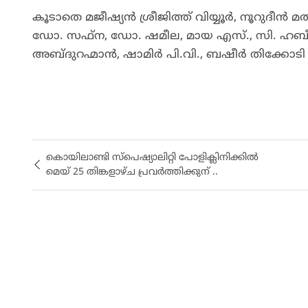
കൂടാതെ മജീഷ്യൻ ശ്രീജിത്ത് വിയ്യൂർ, നൂറുദീ
ഡോ. സഫ്ന, ഡോ. ഷമീല, മായ എസ്., സി. ഹബീബ
അബ്ദുറഹ്മാൻ, ഷാമിർ പി.വി., ബഷീർ തിക്കോടി 
കൊയിലാണ്ടി സ്പെഷ്യാലിറ്റി പോളിക്ലിനിക്കിൽ
മെയ്‌ 25 തിങ്കളാഴ്ച പ്രവർത്തിക്കുന് ..