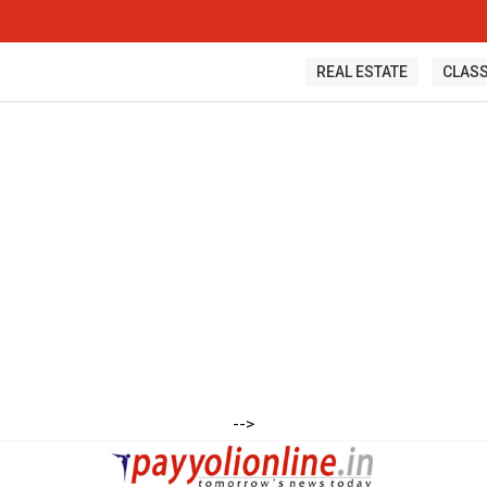
REAL ESTATE
CLASS
-->