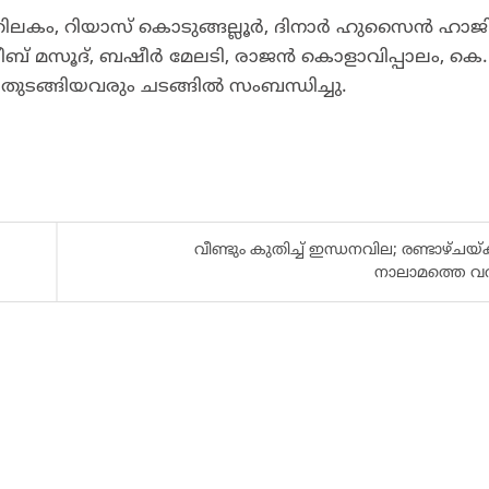
ൻ മതിലകം, റിയാസ് കൊടുങ്ങല്ലൂർ, ദിനാർ ഹുസൈൻ ഹാജി
് മസൂദ്, ബഷീർ മേലടി, രാജൻ കൊളാവിപ്പാലം, കെ.
തുടങ്ങിയവരും ചടങ്ങിൽ സംബന്ധിച്ചു.
വീണ്ടും കുതിച്ച് ഇന്ധനവില; രണ്ടാഴ്ചയ്
നാലാമത്തെ വ