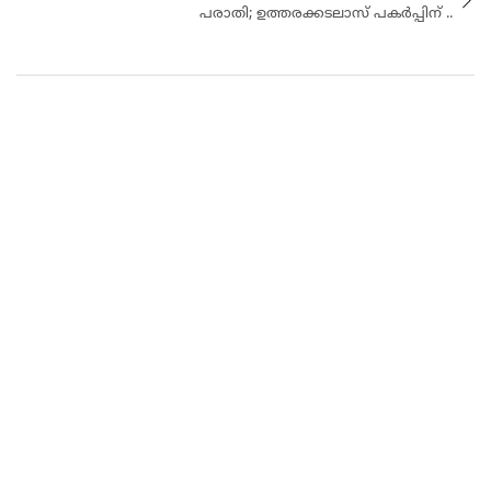
പരാതി; ഉത്തരക്കടലാസ് പകർപ്പിന് ..