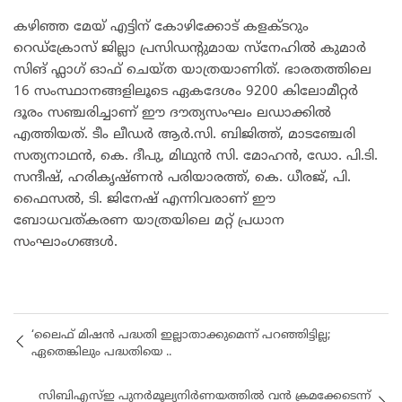
​കഴിഞ്ഞ മേയ് എട്ടിന് കോഴിക്കോട് കളക്ടറും
റെഡ്ക്രോസ് ജില്ലാ പ്രസിഡന്റുമായ സ്നേഹിൽ കുമാർ
സിങ് ഫ്ലാഗ് ഓഫ് ചെയ്ത യാത്രയാണിത്. ഭാരതത്തിലെ
16 സംസ്ഥാനങ്ങളിലൂടെ ഏകദേശം 9200 കിലോമീറ്റർ
ദൂരം സഞ്ചരിച്ചാണ് ഈ ദൗത്യസംഘം ലഡാക്കിൽ
എത്തിയത്. ടീം ലീഡർ ആർ.സി. ബിജിത്ത്, മാടഞ്ചേരി
സത്യനാഥൻ, കെ. ദീപു, മിഥുൻ സി. മോഹൻ, ഡോ. പി.ടി.
സന്ദീഷ്, ഹരികൃഷ്ണൻ പരിയാരത്ത്, കെ. ധീരജ്, പി.
ഫൈസൽ, ടി. ജിനേഷ് എന്നിവരാണ് ഈ
ബോധവത്കരണ യാത്രയിലെ മറ്റ് പ്രധാന
സംഘാംഗങ്ങൾ.
‘ലൈഫ് മിഷൻ പദ്ധതി ഇല്ലാതാക്കുമെന്ന് പറഞ്ഞിട്ടില്ല;
ഏതെങ്കിലും പദ്ധതിയെ ..
സിബിഎസ്ഇ പുനർമൂല്യനിർണയത്തിൽ വൻ ക്രമക്കേടെന്ന്