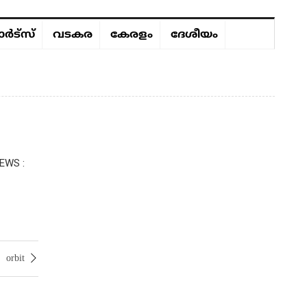
ർട്സ്
വടകര
കേരളം
ദേശീയം
EWS :
orbit