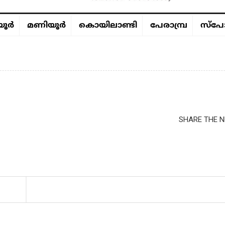
ൂര്‍
മണിയൂര്‍
കൊയിലാണ്ടി
പേരാമ്പ്ര
സ്പോ
SHARE THE N