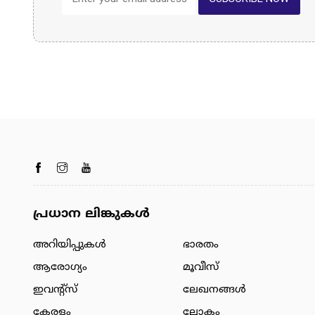
പ്രധാന ലിങ്കുകൾ
അറിയിപ്പുകള്‍
ഭാരതം
ആരോഗ്യം
മൂവീസ്
ഇവന്റ്സ്
ലേഖനങ്ങള്‍
കേരളം
ലോകം