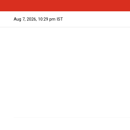
വടകരയിലെ അധ്യാപികമാരുടെ അറസ്റ്റ്: നിർണായക ചാ
Aug 7, 2026, 10:29 pm IST