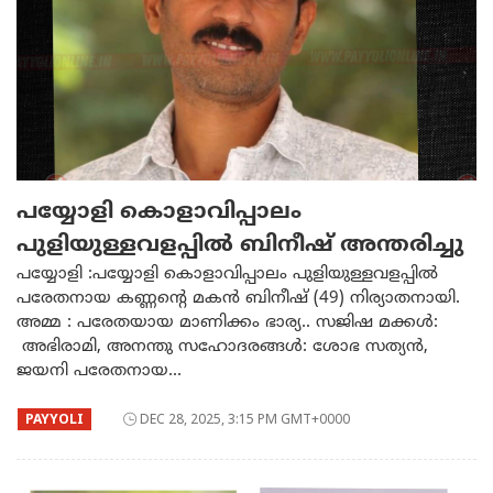
പയ്യോളി കൊളാവിപ്പാലം
പുളിയുള്ളവളപ്പിൽ ബിനീഷ് അന്തരിച്ചു
പയ്യോളി :പയ്യോളി കൊളാവിപ്പാലം പുളിയുള്ളവളപ്പിൽ
പരേതനായ കണ്ണൻ്റെ മകൻ ബിനീഷ് (49) നിര്യാതനായി.
അമ്മ : പരേതയായ മാണിക്കം ഭാര്യ.. സജിഷ മക്കൾ:
അഭിരാമി, അനന്തു സഹോദരങ്ങൾ: ശോഭ സത്യൻ,
ജയനി പരേതനായ...
PAYYOLI
DEC 28, 2025, 3:15 PM GMT+0000