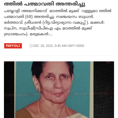
ത്തിൽ പത്മാവതി അന്തരിച്ചു
പയ്യോളി :അയനിക്കാട് മഠത്തിൽ മുക്ക് വള്ളുമഠ ത്തിൽ
പത്മാവതി (68) അന്തരിച്ചു. സഞ്ചയനം ബുധൻ.
ഭർത്താവ്: ശ്രീധരൻ (റിട്ട.വിദ്യാഭ്യാസ വകുപ്പ് ). മക്കൾ:
സ്വപ്ന, സുധീഷ്(സിപിഐ എം മഠത്തിൽ മുക്ക്
ബ്രാഞ്ചംഗം). മരുമകൻ:...
PAYYOLI
DEC 28, 2025, 9:45 AM GMT+0000