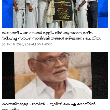
തിക്കോടി പഞ്ചായത്ത് മുസ്ലിം ലീഗ് ആസ്ഥാന മന്ദിരം
‘സി.എച്ച് സൗധം’ സാദിഖലി തങ്ങൾ ഉദ്ഘാടനം ചെയ്തു.
JAN 18, 2026, 9:59 AM GMT+0000
കാഞ്ഞിരമുള്ള പറമ്പിൽ ചരുവിൽ കെ എ മൊയ്‌ദീൻ
അന്തരിച്ചു