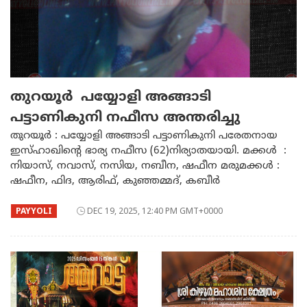
തുറയൂർ പയ്യോളി അങ്ങാടി
പട്ടാണികുനി നഫീസ അന്തരിച്ചു
തുറയൂർ : പയ്യോളി അങ്ങാടി പട്ടാണികുനി പരേതനായ
ഇസ്‌ഹാഖിന്റെ ഭാര്യ നഫീസ (62)നിര്യാതയായി. മക്കൾ :
നിയാസ്, നവാസ്, നസിയ, നബീന, ഷഫീന മരുമക്കൾ :
ഷഫീന, ഫിദ, ആരിഫ്, കുഞ്ഞമ്മദ്, കബീർ
PAYYOLI
DEC 19, 2025, 12:40 PM GMT+0000