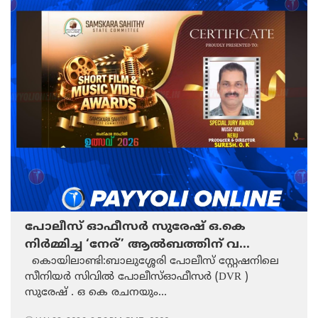
​പോലീസ് ഓഫീസർ സുരേഷ് ഒ.കെ
നിർമ്മിച്ച ‘നേര്’ ആൽബത്തിന് വ...
കൊയിലാണ്ടി:ബാലുശ്ശേരി പോലീസ് സ്റ്റേഷനിലെ
സീനിയർ സിവിൽ പോലീസ്ഓഫീസർ (DVR )
സുരേഷ് . ഒ കെ രചനയും...