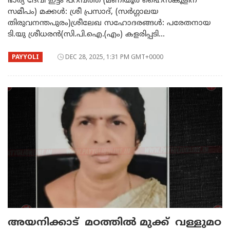
ഭാര്യ ദേവി ഇട്ടം പറമ്പത്ത് (മണിയൂർ ഹൈസ്കൂളിന്
സമീപം) മക്കൾ: ശ്രീ പ്രസാദ്, (സർഗ്ഗാലയ
തിരുവനന്തപുരം)ശ്രീലേഖ സഹോദരങ്ങൾ: പരേതനായ
ടി.യു ശ്രീധരൻ(സി.പി.ഐ.(എം) കളരിപ്പടി...
PAYYOLI
DEC 28, 2025, 1:31 PM GMT+0000
അയനിക്കാട് മഠത്തിൽ മുക്ക് വള്ളുമഠ