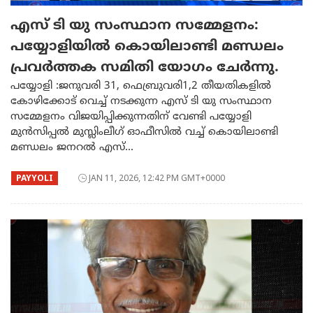
​എസ് ടി യു സംസ്ഥാന സമ്മേളനം:
പയ്യോളിയിൽ കൊയിലാണ്ടി മണ്ഡലം
പ്രവർത്തക സമിതി യോഗം ചേർന്നു.
പയ്യോളി :ജനുവരി 31, ഫെബ്രുവരി1,2 തീയതികളിൽ
കോഴിക്കോട് വെച്ച് നടക്കുന്ന എസ് ടി യു സംസ്ഥാന
സമ്മേളനം വിജയിപ്പിക്കുന്നതിന് വേണ്ടി പയ്യോളി
മുൻസിപ്പൽ മുസ്ലിംലീഗ് ഓഫീസിൽ വച്ച് കൊയിലാണ്ടി
മണ്ഡലം ജനറൽ എസ്...
PAYYOLI
JAN 11, 2026, 12:42 PM GMT+0000