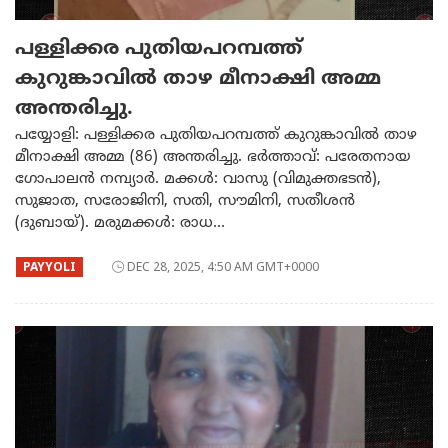
പള്ളിക്കര പുതിയപറമ്പത്ത്
കുറുങ്കാവിൽ താഴ മീനാക്ഷി അമ്മ
അന്തരിച്ചു.
പയ്യോളി: പള്ളിക്കര പുതിയപറമ്പത്ത് കുറുങ്കാവിൽ താഴ
മീനാക്ഷി അമ്മ (86) അന്തരിച്ചു. ഭർത്താവ്: പരേതനായ
ഗോപാലൻ നമ്പ്യാർ. മക്കൾ: വാസു (വിമുക്തഭടൻ),
സുജാത, സരോജിനി, സതി, സൗമിനി, സതീശൻ
(ദുബായ്). മരുമക്കൾ: രാധ...
PAYYOLI
DEC 28, 2025, 4:50 AM GMT+0000