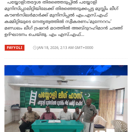
പയ്യോളി:തദ്ദേശ തിരഞ്ഞെടുപ്പിൽ പയ്യോളി
മുനിസിപ്പാലിറ്റിയിലേക്ക് തിരഞ്ഞെടുക്കപ്പട്ട മുസ്ലിം ലീഗ്
കൗൺസിലർമാർക്ക് മുനിസിപ്പൽ എം.എസ്.എഫ്
കമ്മിറ്റിയുടെ നേതൃത്വത്തിൽ സ്വീകരണം’മുന്നേററം’
മണ്ഡലം ലീഗ് ട്രഷറർ മഠത്തിൽ അബ്ദുറഹിമാൻ ചടങ്ങ്
ഉദ്ഘാടനം ചെയ്തു. എം എസ്.എഫ്...
PAYYOLI
JAN 18, 2026, 2:13 AM GMT+0000