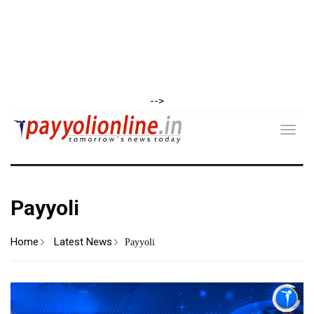
-->
Toggl
navig
Payyoli
Home
Latest News
Payyoli