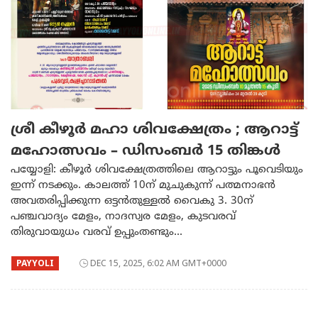
ശ്രീ കീഴൂർ മഹാ ശിവക്ഷേത്രം ; ആറാട്ട്
മഹോത്സവം – ഡിസംബർ 15 തിങ്കൾ
പയ്യോളി: കീഴൂർ ശിവക്ഷേത്രത്തിലെ ആറാട്ടും പൂവെടിയും
ഇന്ന് നടക്കും. കാലത്ത് 10ന് മുചുകുന്ന് പത്മനാഭൻ
അവതരിപ്പിക്കുന്ന ഒട്ടൻതുള്ളൽ വൈകു 3. 30ന്
പഞ്ചവാദ്യം മേളം, നാദസ്വര മേളം, കുടവരവ്
തിരുവായുധം വരവ് ഉപ്പുംതണ്ടും...
PAYYOLI
DEC 15, 2025, 6:02 AM GMT+0000