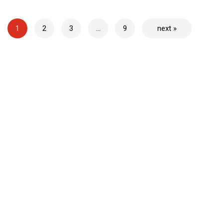
1
2
3
…
9
next »