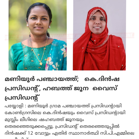
മണിയൂർ പഞ്ചായത്ത്; കെ.ദിൻഷ
പ്രസിഡൻ്റ്, ഹബത്ത് ജൂന വൈസ്
പ്രസിഡൻ്റ്
പയ്യോളി : മണിയൂർ ഗ്രാമ പഞ്ചായത്ത് പ്രസിഡൻ്റായി
കോൺഗ്രസിലെ കെ.ദിൻഷയും വൈസ് പ്രസിഡൻ്റായി
മുസ്ലിം ലീഗിലെ ഷഹബത്ത് ജൂനയും
തെരഞ്ഞെടുക്കപ്പെട്ടു. പ്രസിഡൻ്റ് തെരഞ്ഞെടുപ്പിൽ
ദിൻഷക്ക് 12 വോട്ടും എതിർ സ്ഥാനാർത്ഥി സി.പി.എമ്മിലെ