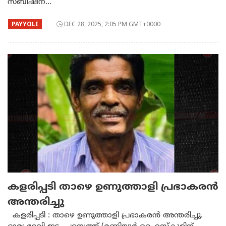
സബീഷിന്...
PAYYOLI
DEC 28, 2025, 2:05 PM GMT+0000
കളരിപ്പടി താഴെ ഉണുത്താളി പ്രഭാകരൻ
അന്തരിച്ചു
കളരിപ്പടി : താഴെ ഉണുത്താളി പ്രഭാകരൻ അന്തരിച്ചു.