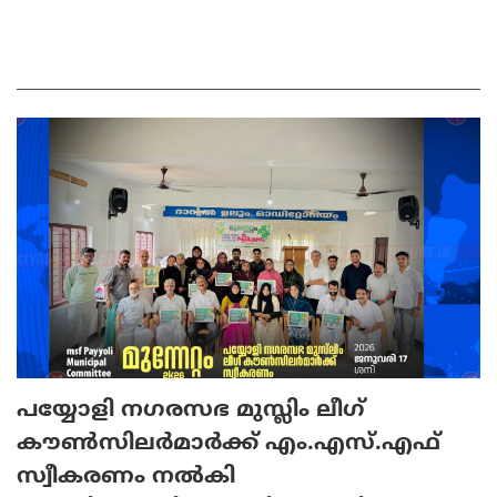
പയ്യോളി നഗരസഭ മുസ്ലിം ലീഗ്
കൗൺസിലർമാർക്ക് എം.എസ്.എഫ്
സ്വീകരണം നൽകി