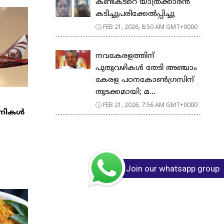
കണ്ടക്ടറെ യാത്രക്കാരൻ
കടിച്ചുപരിക്കേൽപ്പിച്ചു
FEB 21, 2026, 8:50 AM GMT+0000
നവകേരളത്തിന്
പുതുവഴികൾ തേടി അഞ്ചാം
കേരള പഠനകോൺഗ്രസിന്
തുടക്കമായി; മ...
FEB 21, 2026, 7:56 AM GMT+0000
്പനികൾ
Join our whatsapp group