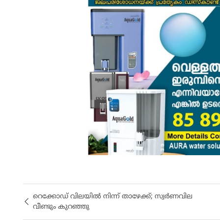
റെക്കോഡ് വിലയിൽ നിന്ന് താഴേക്ക്; സ്വർണവില
വീണ്ടും കുറഞ്ഞു