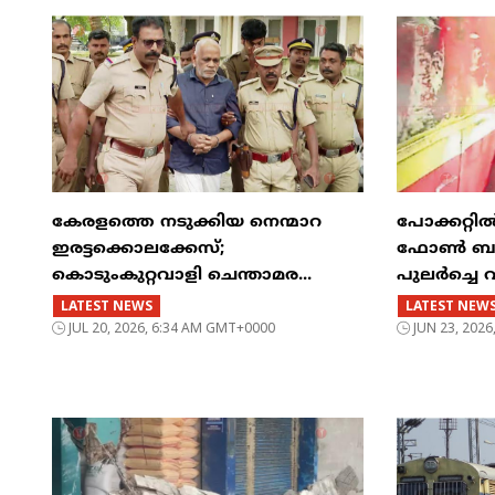
കേരളത്തെ നടുക്കിയ നെന്മാറ
പോക്കറ്റ
ഇരട്ടക്കൊലക്കേസ്;
ഫോൺ ബസിന
കൊടുംകുറ്റവാളി ചെന്താമര...
പുലർച്ചെ 
LATEST NEWS
LATEST NEW
JUL 20, 2026, 6:34 AM GMT+0000
JUN 23, 202