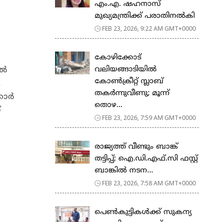
എം.എ. ഷഹനാസ്
മുഖ്യമന്ത്രിക്ക് പരാതിനൽകി
FEB 23, 2026, 9:22 AM GMT+0000
കോഴിക്കോട്
വലിയങ്ങാടിയിൽ
ിൽ
കോൺക്രീറ്റ് സ്ലാബ്
.
തകർന്നുവീണു; മൂന്ന്
്കാർ
തൊഴ...
്
FEB 23, 2026, 7:59 AM GMT+0000
രാജ്യത്ത് വീണ്ടും ബാങ്ക്
തട്ടിപ്പ്; ഐ.ഡി.എഫ്.സി ഫസ്റ്റ്
ബാങ്കിൽ നടന...
FEB 23, 2026, 7:58 AM GMT+0000
പെ​ൺ​കു​ട്ടി​ക​ൾ​ക്ക് സു​ക​ന്യ