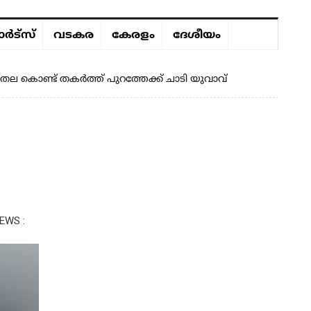
ർട്സ്
വടകര
കേരളം
ദേശീയം
് തല കൊണ്ട് തകർത്ത് പുറത്തേക്ക് ചാടി യുവാവ്
EWS :