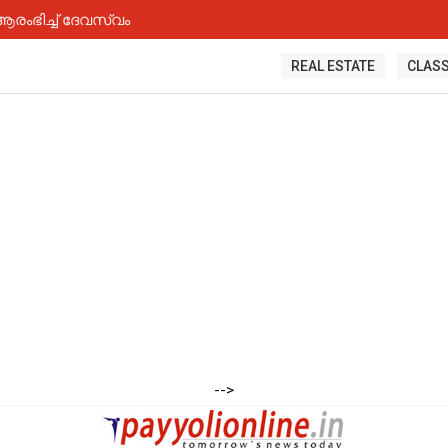
ംഭിച്ച് ദേവസ്വം
REAL ESTATE
CLASS
-->