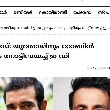
ൂര്‍
മണിയൂര്‍
കൊയിലാണ്ടി
പേരാമ്പ്ര
സ്പോ
രാജിനും റോബിൻ ഉത്തപ്പക്കും സോനു സൂദിനും നോട്ടീസയച്ച് ഇ 
േസ്: യുവരാജിനും റോബിൻ
 നോട്ടീസയച്ച് ഇ ഡി
SHARE THE N