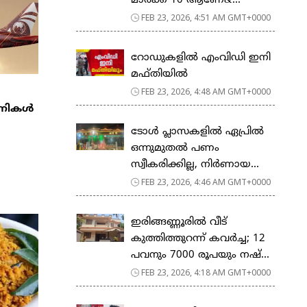
മാര്‍ക്ക് 10 ആണേ&...
FEB 23, 2026, 4:51 AM GMT+0000
റോഡുകളില്‍ എംവിഡി ഇനി
മഫ്തിയില്‍
FEB 23, 2026, 4:48 AM GMT+0000
്പനികൾ
ടോള്‍ പ്ലാസകളില്‍ ഏപ്രില്‍
ഒന്നുമുതല്‍ പണം
സ്വീകരിക്കില്ല, നിര്‍ണായ...
FEB 23, 2026, 4:46 AM GMT+0000
ഇരിങ്ങണ്ണൂരിൽ വീട്
കുത്തിത്തുറന്ന് കവർച്ച; 12
പവനും 7000 രൂപയും നഷ്...
FEB 23, 2026, 4:18 AM GMT+0000