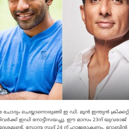
യം ചെയ്യാനൊരുങ്ങി ഇ ഡി. മുൻ ഇന്ത്യൻ ക്രിക്കറ്റ
ിവർക്ക് ഇഡി നോട്ടീസയച്ചു. ഈ മാസം 23ന് യുവരാജ്
ദ്ദേശമുണ്ട്. സോനു സൂദ് 24 ന് ഹാജരാകണം. റോബിൻ ഉ