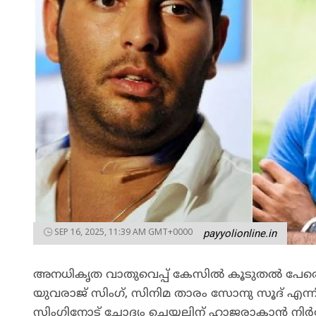
SEP 16, 2025, 11:39 AM GMT+0000
payyolionline.in
അനധികൃത വാതുവെപ്പ് കേസിൽ കൂടുതൽ പേരെ ചോദ്
യുവരാജ് സിംഗ്, സിനിമ താരം സോനു സൂദ് എന്ന
സിംഗിനോട് ചോദ്യം ചെയ്യലിന് ഹാജരാകാൻ നിര്‍