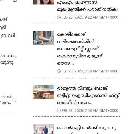
എം.എ. ഷഹനാസ്
മുഖ്യമന്ത്രിക്ക് പരാതിനൽകി
FEB 23, 2026, 9:22 AM GMT+0000
േഷ്
ഐടി
കോഴിക്കോട്
് ഇ ഡി
വലിയങ്ങാടിയിൽ
കോൺക്രീറ്റ് സ്ലാബ്
 ബന്ധം,
തകർന്നുവീണു; മൂന്ന്
ുന്നു.
തൊഴ...
FEB 23, 2026, 7:59 AM GMT+0000
രാജ്യത്ത് വീണ്ടും ബാങ്ക്
തട്ടിപ്പ്; ഐ.ഡി.എഫ്.സി ഫസ്റ്റ്
ർക്ക്
ബാങ്കിൽ നടന...
ശീലനം
FEB 23, 2026, 7:58 AM GMT+0000
പെ​ൺ​കു​ട്ടി​ക​ൾ​ക്ക് സു​ക​ന്യ