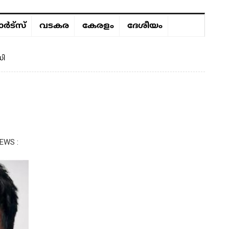
ർട്സ്
വടകര
കേരളം
ദേശീയം
ഡി
EWS :