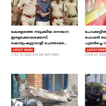
കേരളത്തെ നടുക്കിയ നെന്മാറ
പോക്കറ്റ
ഇരട്ടക്കൊലക്കേസ്;
ഫോൺ ബസിന
കൊടുംകുറ്റവാളി ചെന്താമര...
പുലർച്ചെ 
LATEST NEWS
LATEST NEW
JUL 20, 2026, 6:34 AM GMT+0000
JUN 23, 202