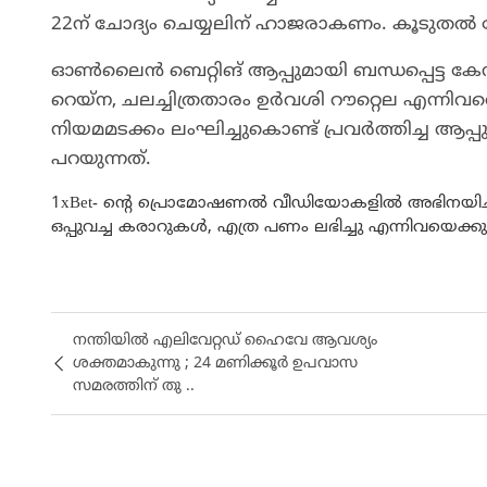
22ന് ചോദ്യം ചെയ്യലിന് ഹാജരാകണം. കൂടുതല്‍ പ
ഓണ്‍ലൈന്‍ ബെറ്റിങ് ആപ്പുമായി ബന്ധപ്പെട്ട കേസി
റെയ്ന, ചലച്ചിത്രതാരം ഉര്‍വശി റൗറ്റെല എന്നി
നിയമമടക്കം ലംഘിച്ചുകൊണ്ട് പ്രവര്‍ത്തിച്ച ആപ
പറയുന്നത്.
1xBet- ൻ്റെ പ്രൊമോഷണൽ വീഡിയോകളിൽ അഭിനയിച്ചിരുന
ഒപ്പുവച്ച കരാറുകൾ, എത്ര പണം ലഭിച്ചു എന്നിവയെക്ക
നന്തിയിൽ എലിവേറ്റഡ് ഹൈവേ ആവശ്യം
ശക്തമാകുന്നു ; 24 മണിക്കൂർ ഉപവാസ
സമരത്തിന് തു ..