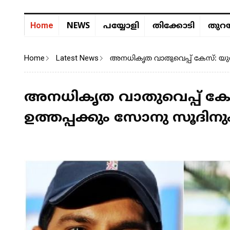
NEWS
Home
പയ്യോളി
തിക്കോടി
തുറയ
Home
Latest News
അനധികൃത വാതുവെപ്പ് കേസ്: യുവ
അനധികൃത വാതുവെപ്പ് ക
ഉത്തപ്പക്കും സോനു സൂദിനും