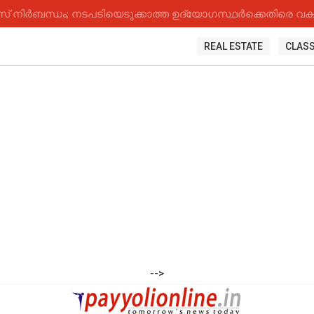
നിർബന്ധം; നടപടിയെടുക്കാത്ത ഉദ്യോ​ഗസ്ഥർക്കെതിരെ വകുപ
REAL ESTATE
CLASS
-->