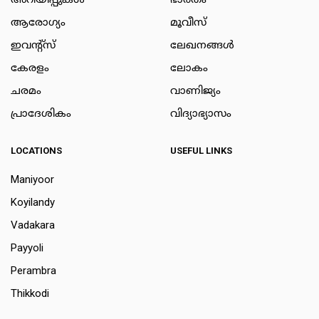
അറിയിപ്പുകള്‍
ഭാരതം
ആരോഗ്യം
മൂവീസ്
ഇവന്റ്സ്
ലേഖനങ്ങള്‍
കേരളം
ലോകം
ചരമം
വാണിജ്യം
പ്രാദേശികം
വിദ്യാഭ്യാസം
LOCATIONS
USEFUL LINKS
Maniyoor
Koyilandy
Vadakara
Payyoli
Perambra
Thikkodi