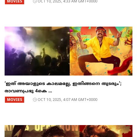
MOVIES
OCT 10, 2025, 4:33 AM GMT+0000
‘ഇത് അയാളുടെ കാലമല്ലേ, ഇതിങ്ങനെ തുടരും’;
രാവണപ്രഭു 4കെ ...
MOVIES
OCT 10, 2025, 4:07 AM GMT+0000