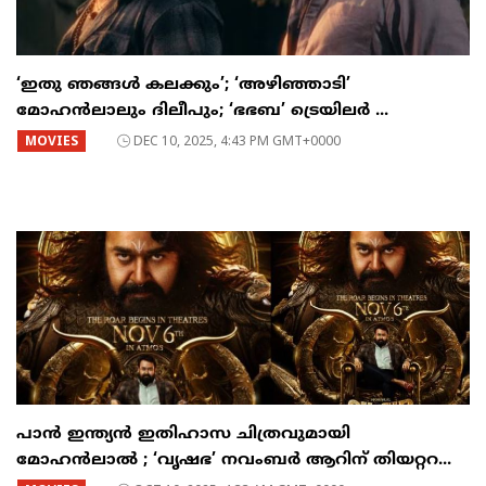
‘ഇതു ഞങ്ങൾ കലക്കും’; ‘അഴിഞ്ഞാടി’
മോഹൻലാലും ദിലീപും; ‘ഭഭബ’ ട്രെയിലർ ...
MOVIES
DEC 10, 2025, 4:43 PM GMT+0000
പാൻ ഇന്ത്യൻ ഇതിഹാസ ചിത്രവുമായി
മോഹൻലാൽ ; ‘വൃഷഭ’ നവംബർ ആറിന് തിയറ്ററ...