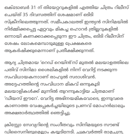
ഒക്ടോബർ 31 ന് തിയേറ്ററുകളിൽ എത്തിയ ചിത്രം റിലീസ്
ചെയ്ത് 35 ദിവസത്തിന് ശേഷമാണ് ഒടിടി
സ്‌ക്രീനിലെത്തുന്നത്. സമീപകാലത്ത് ഇന്ത്യൻ സിനിമയിൽ
നിർമ്മിക്കപ്പെട്ട ഏറ്റവും മികച്ച ഹൊറർ ത്രില്ലറുകളിൽ
ഒന്നായി കണക്കാക്കപ്പെടുന്ന ഈ ചിത്രം, ഒടിടി റിലീസിന്
ശേഷം ലോകമെമ്പാടുമുള്ള പ്രേക്ഷകരെ
ആകർഷിക്കുമെന്നാണ് പ്രതീക്ഷിക്കുന്നത്.
ആദ്യ ചിത്രമായ ‘റെഡ് റെയിൻ’സ് മുതൽ മലയാളത്തിലെ
പതിവ് സിനിമാ ശൈലികളിൽ നിന്ന് വേറിട്ട് നടക്കുന്ന
സംവിധായകനാാണ് രാഹുൽ സദാശിവൻ.
അദ്ദേഹത്തിന്റെ സംവിധാന മികവ് ഒന്നുകൂടി
മലയാളികൾക്ക് മുന്നിൽ തുറന്നുകാട്ടിയ ചിത്രമാണ്
‘ഡീയസ് ഈറേ’. വേറിട്ട അഭിനയമികവോടെ, ഇന്നുവരെ
കാണാത്ത വേഷപ്പകർച്ചയിലൂടെ പ്രണവ് മോഹൻലാലും
അക്ഷരാർത്ഥത്തിൽ ഞെട്ടിച്ചു.
ക്രിസ്റ്റോ സേവ്യറിന്റെ സംഗീതവും സിനിമയുടെ സൗണ്ട്
ഡിസൈനിങുമെല്ലാം കയ്യടിനേടി. ചക്രവർത്തി രാമചന്ദ്ര,