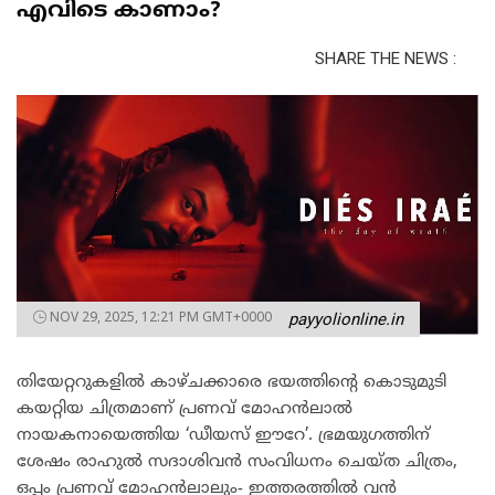
എവിടെ കാണാം?
SHARE THE NEWS :
NOV 29, 2025, 12:21 PM GMT+0000
payyolionline.in
തിയേറ്ററുകളിൽ കാഴ്ചക്കാരെ ഭയത്തിന്റെ കൊടുമുടി
കയറ്റിയ ചിത്രമാണ് പ്രണവ് മോഹൻലാൽ
നായകനായെത്തിയ ‘ഡീയസ് ഈറേ’. ഭ്രമയുഗത്തിന്
ശേഷം രാഹുൽ സദാശിവൻ സംവിധനം ചെയ്ത ചിത്രം,
ഒപ്പം പ്രണവ് മോഹൻലാലും- ഇത്തരത്തിൽ വൻ