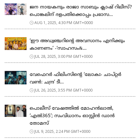
ജന നായകനും രാജാ സാബും ക്ലാഷ് റിലീസ്?
പൊങ്കലിന് ദളപതിക്കൊപ്പം പ്രഭാസ...
AUG 1, 2025, 4:30 PM GMT+0000
‘ഈ അഡ്വഞ്ചറിന്‍റെ അവസാനം എനിക്കും
കാണണം’ -‘സാഹസം&...
JUL 28, 2025, 3:00 PM GMT+0000
വേഫെറര്‍ ഫിലിംസിന്റെ ‘ലോകഃ- ചാപ്റ്റര്‍
വണ്‍: ചന്ദ്ര’ ടീ...
JUL 26, 2025, 3:55 PM GMT+0000
പൊലീസ് വേഷത്തില്‍ മോഹന്‍ലാല്‍,
‘എൽ365’; സംവിധാനം ഓസ്റ്റിൻ ഡാൻ
തോമസ്
JUL 9, 2025, 2:24 PM GMT+0000