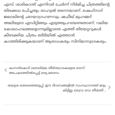
എസ്. ശശികാന്ത് എന്നിവർ ചേർന്ന് നിർമിച്ച ചിത്രത്തിന്റെ
തിരക്കഥ രചിച്ചതും രാഹുൽ തന്നെയാണ്. ഷെഹ്‌നാദ്
ജലാലിന്റെ ഛായാ​ഗ്രഹണവും ഷഫീഖ് മുഹമ്മദ്
അലിയുടെ എഡിറ്റിങ്ങും എടുത്തുപറയേണ്ടതാണ്. വലിയ
കോലാഹലങ്ങളൊന്നുമില്ലാതെ എത്തി തിയേറ്ററുകൾ
കീഴടക്കിയ ചിത്രം ഒടിടിയിൽ എത്താൻ
കാത്തിരിക്കുകയാണ് ആരാധകരും സിനിമാസ്വാദകരും.
കാസർകോട് ശബരിമല തീർത്ഥാടകരുടെ ബസ്
അപകടത്തിൽപ്പെട്ട് ഒരു മരണം
തദ്ദേശ തെരഞ്ഞെടുപ്പ്: ഈ ദിവസങ്ങളിൽ സംസ്ഥാനത്ത് മദ്യം
കിട്ടില്ല; ഡ്രൈ ഡേ തീയതി ..