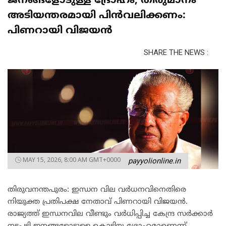
ജനങ്ങളോടുള്ള ദ്രോഹം; തീരുമാനം
അടിയന്തരമായി പിന്‍വലിക്കണം:
പിണറായി വിജയന്‍
SHARE THE NEWS :
MAY 15, 2026, 8:00 AM GMT+0000
payyolionline.in
തിരുവനന്തപുരം: ഇന്ധന വില വര്‍ധനവിനെതിരെ
നിയുക്ത പ്രതിപക്ഷ നേതാവ് പിണറായി വിജയന്‍.
രാജ്യത്ത് ഇന്ധനവില വീണ്ടും വര്‍ധിപ്പിച്ച കേന്ദ്ര സര്‍ക്കാര്‍