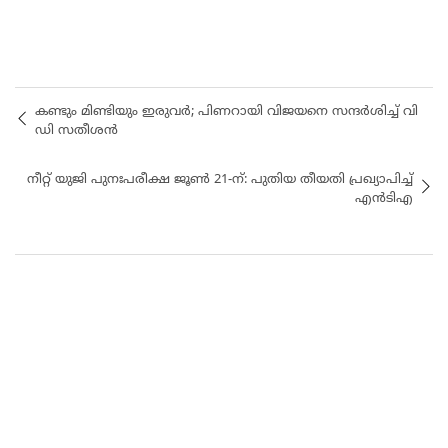
കണ്ടും മിണ്ടിയും ഇരുവര്‍; പിണറായി വിജയനെ സന്ദര്‍ശിച്ച് വി
ഡി സതീശന്‍
നീറ്റ് യുജി പുനഃപരീക്ഷ ജൂൺ 21-ന്: പുതിയ തീയതി പ്രഖ്യാപിച്ച്
എൻടിഎ