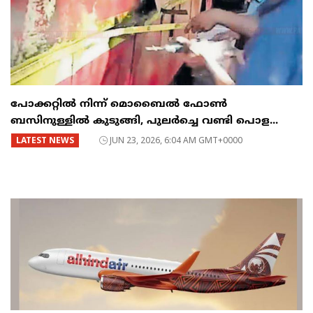
പോക്കറ്റിൽ നിന്ന് മൊബൈൽ ഫോൺ
ബസിനുള്ളിൽ കുടുങ്ങി, പുലർച്ചെ വണ്ടി പൊള...
LATEST NEWS
JUN 23, 2026, 6:04 AM GMT+0000