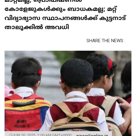
മാറ്റമില്ല, പ്രൊഫഷണൽ
കോളേജുകൾക്കും ബാധകമല്ല; മറ്റ്
വിദ്യാഭ്യാസ സ്ഥാപനങ്ങൾക്ക് കുട്ടനാട്
താലൂക്കിൽ അവധി
SHARE THE NEWS :
JUN 20, 2025, 1:00 AM GMT+0000