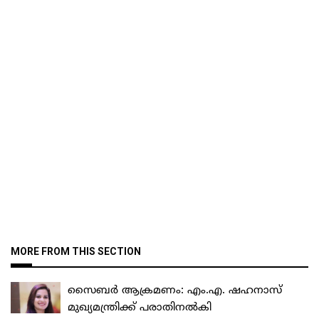
MORE FROM THIS SECTION
സൈബർ ആക്രമണം: എം.എ. ഷഹനാസ്
മുഖ്യമന്ത്രിക്ക് പരാതിനൽകി