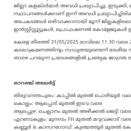
ജില്ലാ കളക്ടർമാർ അവധി പ്രഖ്യാപിച്ചു. ഇടുക്കി,
സ്ഥാപനങ്ങൾക്കാണ് ഇന്ന് അവധി പ്രഖ്യാപിച്ചിരി
അപകടങ്ങൾ ഒഴിവാക്കാനായി മൂന്ന് ജില്ലകളിലെയ
ഇൻസ്റ്റിറ്റ്യൂട്ടുകൾ, പ്രൊഫഷണൽ കോളേജുകൾ ഉ
കേരള തീരത്ത് 31/05/2025 രാവിലെ 11.30 വരെ 2
കടലാക്രമണത്തിനും സാധ്യതയുണ്ടെന്ന് ദേശീയ സ
താഴെ പറയുന്ന പ്രദേശങ്ങളിൽ പ്രത്യേക ജാഗ്രത
ഓറഞ്ച് അലർട്ട്
തിരുവനന്തപുരം: കാപ്പിൽ മുതൽ പൊഴിയൂർ വര
കൊല്ലം: ആലപ്പാട് മുതൽ ഇടവ വരെ
ആലപ്പുഴ: ചെല്ലാനം മുതൽ അഴീക്കൽ ജെട്ടി വര
എറണാകുളം: മുനമ്പം FH മുതൽ മറുവക്കാട് വര
കണ്ണൂർ & കാസറഗോഡ്: കുഞ്ചത്തൂർ മുതൽ കോട്ട