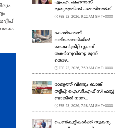
എം.എ. ഷഹനാസ്
ിലും
മുഖ്യമന്ത്രിക്ക് പരാതിനൽകി
നും
FEB 23, 2026, 9:22 AM GMT+0000
്വീപ്
േസമയം
കോഴിക്കോട്
വലിയങ്ങാടിയിൽ
കോൺക്രീറ്റ് സ്ലാബ്
തകർന്നുവീണു; മൂന്ന്
തൊഴ...
FEB 23, 2026, 7:59 AM GMT+0000
രാജ്യത്ത് വീണ്ടും ബാങ്ക്
തട്ടിപ്പ്; ഐ.ഡി.എഫ്.സി ഫസ്റ്റ്
ബാങ്കിൽ നടന...
FEB 23, 2026, 7:58 AM GMT+0000
പെ​ൺ​കു​ട്ടി​ക​ൾ​ക്ക് സു​ക​ന്യ