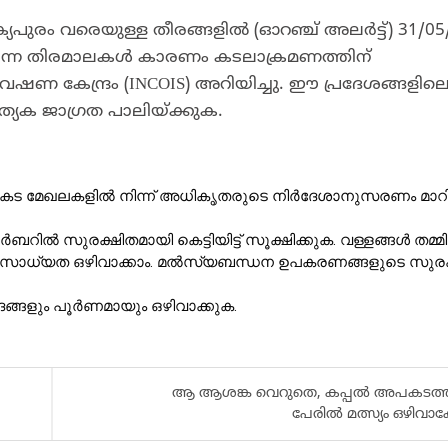
പുരം വരെയുള്ള തീരങ്ങളിൽ (ഓറഞ്ച് അലർട്ട്) 31/05
 ഉയർന്ന തിരമാലകൾ കാരണം കടലാക്രമണത്തിന്
േഷണ കേന്ദ്രം (INCOIS) അറിയിച്ചു. ഈ പ്രദേശങ്ങളില
യേക ജാഗ്രത പാലിയ്ക്കുക.
ട മേഖലകളിൽ നിന്ന് അധികൃതരുടെ നിർദേശാനുസരണം മാറ
റിൽ സുരക്ഷിതമായി കെട്ടിയിട്ട് സൂക്ഷിക്കുക. വള്ളങ്ങൾ തമ്മ
അപകട സാധ്യത ഒഴിവാക്കാം. മൽസ്യബന്ധന ഉപകരണങ്ങളുടെ സുര
ദങ്ങളും പൂർണമായും ഒഴിവാക്കുക.
ആ ആശങ്ക വെറുതെ, കപ്പല്‍ അപകടത്ത
പേരിൽ മത്സ്യം ഒഴിവാക്