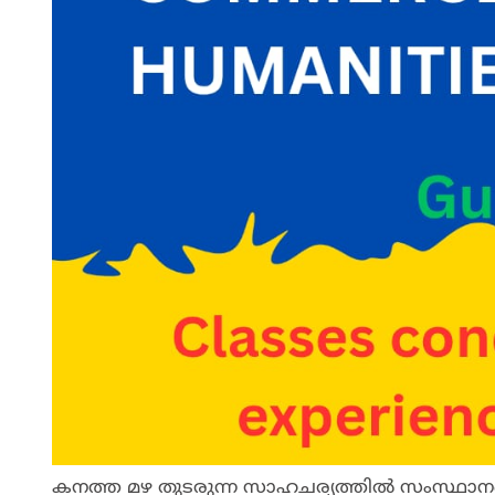
കനത്ത മഴ തുടരുന്ന സാഹചര്യത്തിൽ സംസ്ഥാനത്തെ