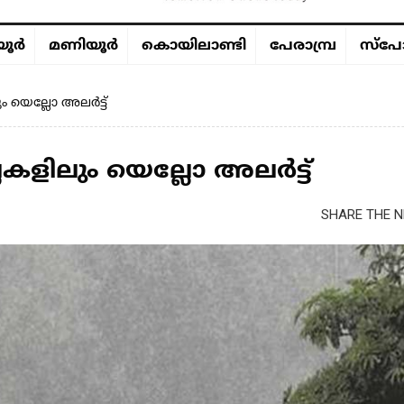
ൂര്‍
മണിയൂര്‍
കൊയിലാണ്ടി
പേരാമ്പ്ര
സ്പോ
ം യെല്ലോ അലർട്ട്
ലകളിലും യെല്ലോ അലർട്ട്
SHARE THE N