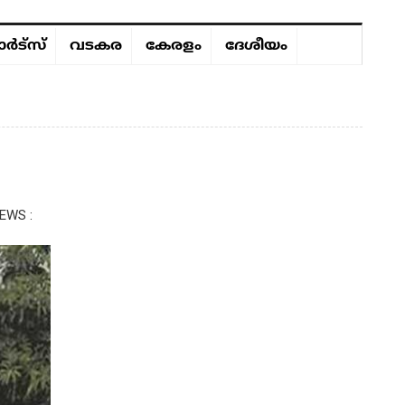
ർട്സ്
വടകര
കേരളം
ദേശീയം
EWS :