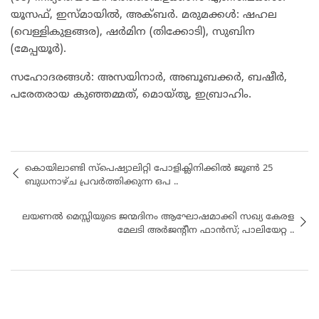
യൂസഫ്, ഇസ്മായിൽ, അക്ബർ. മരുമക്കൾ: ഷഹല
(വെള്ളികുളങ്ങര), ഷർമിന (തിക്കോടി), സുബിന
(മേപ്പയൂർ).
​സഹോദരങ്ങൾ: അസയിനാർ, അബൂബക്കർ, ബഷീർ,
പരേതരായ കുഞ്ഞമ്മത്, മൊയ്തു, ഇബ്രാഹിം.
കൊയിലാണ്ടി സ്പെഷ്യാലിറ്റി പോളിക്ലിനിക്കിൽ ജൂൺ 25
ബുധനാഴ്ച പ്രവർത്തിക്കുന്ന ഒപ ..
ലയണൽ മെസ്സിയുടെ ജന്മദിനം ആഘോഷമാക്കി സഖ്യ കേരള
മേലടി അർജന്റീന ഫാൻസ്; പാലിയേറ്റ ..