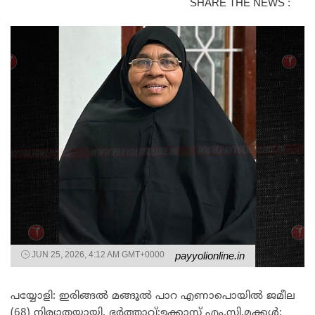
SHARE THE NEWS :
JUN 25, 2026, 4:12 AM GMT+0000
payyolionline.in
പയ്യോളി: ഇരിങ്ങൽ മങ്ങൂൽ പാറ എണാപൊയിൽ ജമീല
(68) നിര്യാതയായി. ഭർത്താവ്:ഉക്കാസ് എം.സി.​മക്കൾ: