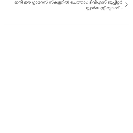
ഇനി ഈ ഗ്ലാമറസ് സ്കൂട്ടറിൽ ചെത്താം; ടിവിഎസ് ജൂപ്പിറ്റർ
സ്റ്റാർഡസ്റ്റ് ബ്ലാക്ക് ..