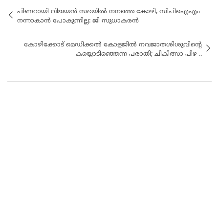
പിണറായി വിജയൻ സഭയിൽ നനഞ്ഞ കോഴി, സിപിഐഎം
നന്നാകാൻ പോകുന്നില്ല: ജി സുധാകരൻ
കോഴിക്കോട് മെഡിക്കൽ കോളജിൽ നവജാതശിശുവിന്റെ
കയ്യൊടിഞ്ഞെന്ന പരാതി; ചികിത്സാ പിഴ ..