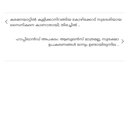
കരമനയാറ്റിൽ കുളിക്കാനിറങ്ങിയ കോഴിക്കോട് സ്വദേശിയായ
സൈനികനെ കാണാതായി; തിരച്ചിൽ ..
ഹാപ്പിലാൻഡ് അപകടം: ആബുലൻസ് മാത്രമല്ല, സുരക്ഷാ
ഉപകരണങ്ങൾ ഒന്നും ഉണ്ടായിരുന്നില ..