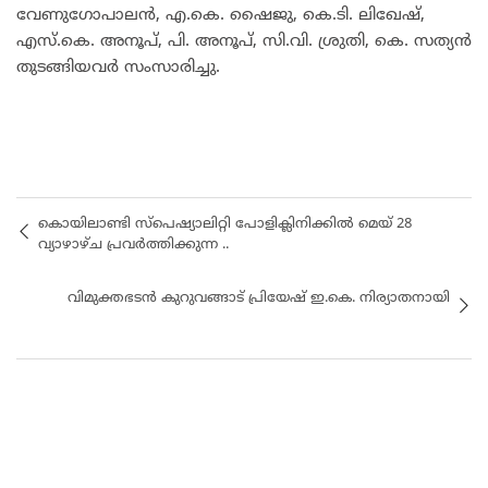
വേണുഗോപാലൻ, എ.കെ. ഷൈജു, കെ.ടി. ലിഖേഷ്,
എസ്.കെ. അനൂപ്, പി. അനൂപ്, സി.വി. ശ്രുതി, കെ. സത്യൻ
തുടങ്ങിയവർ സംസാരിച്ചു.
കൊയിലാണ്ടി സ്പെഷ്യാലിറ്റി പോളിക്ലിനിക്കിൽ മെയ്‌ 28
വ്യാഴാഴ്ച പ്രവർത്തിക്കുന്ന ..
വിമുക്തഭടൻ കുറുവങ്ങാട് പ്രിയേഷ് ഇ.കെ. നിര്യാതനായി