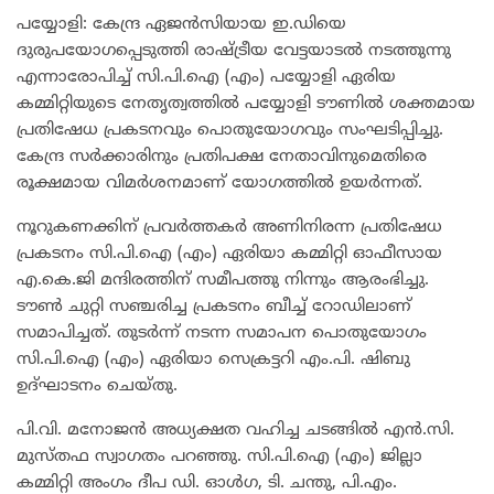
പയ്യോളി: കേന്ദ്ര ഏജൻസിയായ ഇ.ഡിയെ
ദുരുപയോഗപ്പെടുത്തി രാഷ്ട്രീയ വേട്ടയാടൽ നടത്തുന്നു
എന്നാരോപിച്ച് സി.പി.ഐ (എം) പയ്യോളി ഏരിയ
കമ്മിറ്റിയുടെ നേതൃത്വത്തിൽ പയ്യോളി ടൗണിൽ ശക്തമായ
പ്രതിഷേധ പ്രകടനവും പൊതുയോഗവും സംഘടിപ്പിച്ചു.
കേന്ദ്ര സർക്കാരിനും പ്രതിപക്ഷ നേതാവിനുമെതിരെ
രൂക്ഷമായ വിമർശനമാണ് യോഗത്തിൽ ഉയർന്നത്.
നൂറുകണക്കിന് പ്രവർത്തകർ അണിനിരന്ന പ്രതിഷേധ
പ്രകടനം സി.പി.ഐ (എം) ഏരിയാ കമ്മിറ്റി ഓഫീസായ
എ.കെ.ജി മന്ദിരത്തിന് സമീപത്തു നിന്നും ആരംഭിച്ചു.
ടൗൺ ചുറ്റി സഞ്ചരിച്ച പ്രകടനം ബീച്ച് റോഡിലാണ്
സമാപിച്ചത്. തുടർന്ന് നടന്ന സമാപന പൊതുയോഗം
സി.പി.ഐ (എം) ഏരിയാ സെക്രട്ടറി എം.പി. ഷിബു
ഉദ്ഘാടനം ചെയ്തു.
പി.വി. മനോജൻ അധ്യക്ഷത വഹിച്ച ചടങ്ങിൽ എൻ.സി.
മുസ്തഫ സ്വാഗതം പറഞ്ഞു. സി.പി.ഐ (എം) ജില്ലാ
കമ്മിറ്റി അംഗം ദീപ ഡി. ഓൾഗ, ടി. ചന്തു, പി.എം.