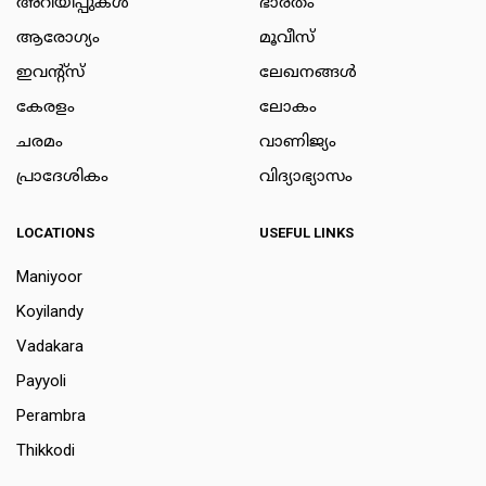
അറിയിപ്പുകള്‍
ഭാരതം
ആരോഗ്യം
മൂവീസ്
ഇവന്റ്സ്
ലേഖനങ്ങള്‍
കേരളം
ലോകം
ചരമം
വാണിജ്യം
പ്രാദേശികം
വിദ്യാഭ്യാസം
LOCATIONS
USEFUL LINKS
Maniyoor
Koyilandy
Vadakara
Payyoli
Perambra
Thikkodi