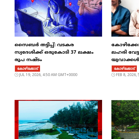
സൈബര്‍ തട്ടിപ്പ്: വടകര
കോഴിക്കോ
സ്വദേശിക്ക് ഒരുകോടി 37 ലക്ഷം
ലഹരി വേട
രൂപ നഷ്ടം
യുവാക്കൾ 
കോഴിക്കോട്
കോഴിക്കോട്
JUL 19, 2026, 4:50 AM GMT+0000
FEB 8, 2026