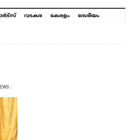
ർട്സ്
വടകര
കേരളം
ദേശീയം
EWS :