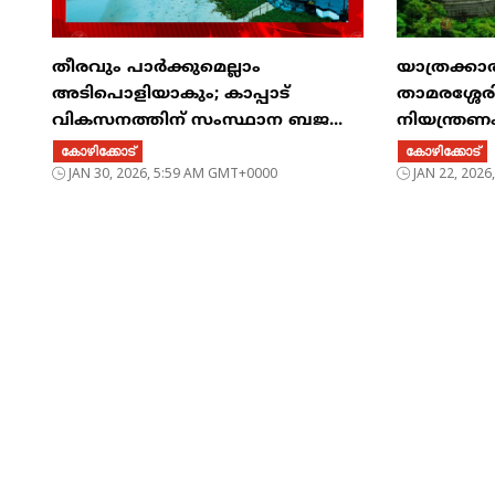
തീരവും പാർക്കുമെല്ലാം
യാത്രക്കാരു
അടിപൊളിയാകും; കാപ്പാട്
താമരശ്ശേ
വികസനത്തിന് സംസ്ഥാന ബജ...
നിയന്ത്രണം,
കോഴിക്കോട്
കോഴിക്കോട്
JAN 30, 2026, 5:59 AM GMT+0000
JAN 22, 202