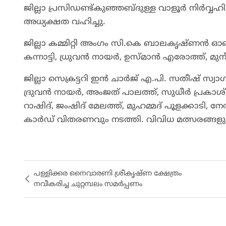
ജില്ലാ പ്രസിഡണ്ട്കുഞ്ഞബ്ദുള്ള വാളൂര്‍ നിര്‍വ്വഹി
അധ്യക്ഷത വഹിച്ചു.
ജില്ലാ കമ്മിറ്റി അംഗം സി.കെ ബാലകൃഷ്ണന്‍ ഓ
കന്നാട്ടി, ധ്രുവന്‍ നായര്‍, ഉസ്മാന്‍ എരോത്ത്, മു
ജില്ലാ സെക്രട്ടറി ഇൻ ചാർജ് എ.പി. സതീഷ് സ്വാ
ദ്രുവൻ നായർ, അംജത് പാലത്ത്, സുധീർ പ്രകാശ്,
റാഷിദ്‌, ജംഷിദ് മേലത്ത്, മുഹമ്മദ്‌ പൂളക്കാടി
കാര്‍ഡ് വിതരണവും നടത്തി. വിവിധ മത്സരങ്ങ
പള്ളിക്കര നൈവാരണി ശ്രീകൃഷ്ണ ക്ഷേത്രം
നവീകരിച്ച ചുറ്റമ്പലം സമർപ്പണം