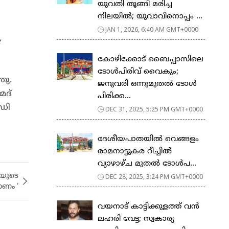
യുവതി തൂങ്ങി മരിച്ച
നിലയിൽ; യുവാവിനൊപ്പം ...
JAN 1, 2026, 6:40 AM GMT+0000
്
കോഴിക്കോട് ബൈപ്പാസിലെ
ടോൾപിരിവ് വൈകും;
ഞു.
ജനുവരി ഒന്നുമുതൽ ടോൾ
ദ്‌
പിരിക്ക...
ഐഡി
DEC 31, 2025, 5:25 PM GMT+0000
ദേശീയപാതയില്‍ വെങ്ങളം
രാമനാട്ടുകര റീച്ചില്‍
വ്യാഴാഴ്ച മുതല്‍ ടോള്‍പ...
ിയുടെ
DEC 28, 2025, 3:24 PM GMT+0000
ണം ‘
വയനാട് കാട്ടിക്കുളത്ത് വന്‍
ലഹരി വേട്ട; സ്വകാര്യ