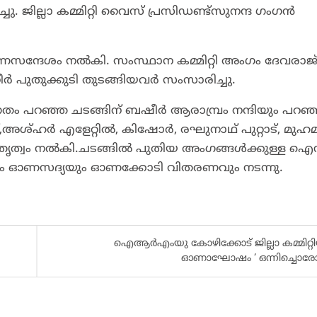
ച്ചു. ജില്ലാ കമ്മിറ്റി വൈസ് പ്രസിഡണ്ട്സുനന്ദ ഗംഗന്‍
ണസന്ദേശം നല്‍കി. സംസ്ഥാന കമ്മിറ്റി അംഗം ദേവരാജ
നീര്‍ പുതുക്കുടി തുടങ്ങിയവര്‍ സംസാരിച്ചു.
ഗതം പറഞ്ഞ ചടങ്ങിന് ബഷീര്‍ ആരാമ്പ്രം നന്ദിയും പറഞ്
അശ്ഹർ എളേറ്റിൽ, കിഷോർ, രഘുനാഥ്‌ പുറ്റാട്, മുഹമ്മ
, നേതൃത്വം നൽകി.ചടങ്ങില്‍ പുതിയ അംഗങ്ങള്‍ക്കുള്ള 
ളും ഓണസദ്യയും ഓണക്കോടി വിതരണവും നടന്നു.
ഐആർഎംയു കോഴിക്കോട് ജില്ലാ കമ്മിറ്റ
ഓണാഘോഷം ‘ ഒന്നിച്ചൊരോ