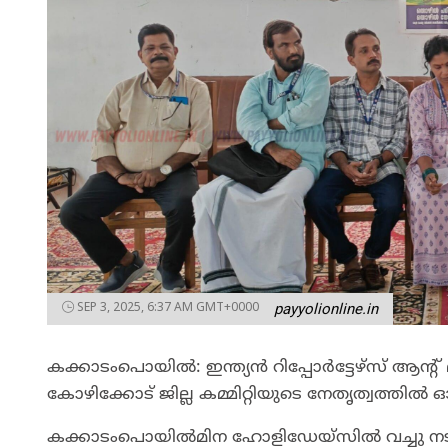
SEP 3, 2025, 6:37 AM GMT+0000
payyolionline.in
കക്കാടംപൊയില്‍: ഇന്ത്യന്‍ റിപ്പോര്‍ട്ടേഴ്സ്
കോഴിക്കോട് ജില്ല കമ്മിറ്റിയുടെ നേതൃത്വത്തില
കക്കാടംപൊയില്‍മിന ഹോളിഡേയ്‌സിൽ വച്ചു