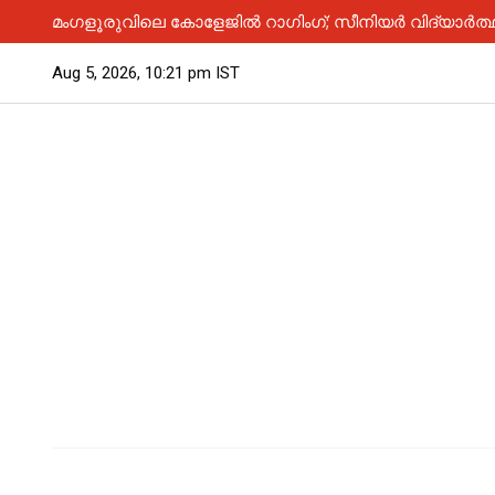
മംഗളൂരുവിലെ കോളേജിൽ റാഗിംഗ്; സീനിയർ വിദ്യാർത്ഥി
Aug 5, 2026, 10:21 pm IST