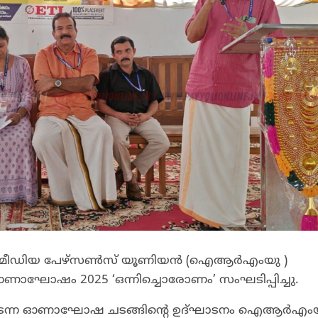
 ആന്റ് മീഡിയ പേഴ്സണ്‍സ് യൂണിയന്‍ (ഐആര്‍എംയു )
്‍ ഓണാഘോഷം 2025 ‘ഒന്നിച്ചൊരോണം’ സംഘടിപ്പിച്ചു.
 നടന്ന ഓണാഘോഷ ചടങ്ങിന്റെ ഉദ്ഘാടനം ഐആര്‍എം