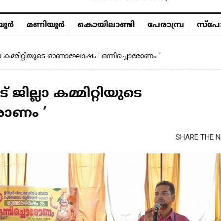
ൂര്‍
മണിയൂര്‍
കൊയിലാണ്ടി
പേരാമ്പ്ര
സ്പോ
മ്മിറ്റിയുടെ ഓണാഘോഷം ‘ ഒന്നിച്ചൊരോണം ‘
്ലാ കമ്മിറ്റിയുടെ
ോണം ‘
SHARE THE N