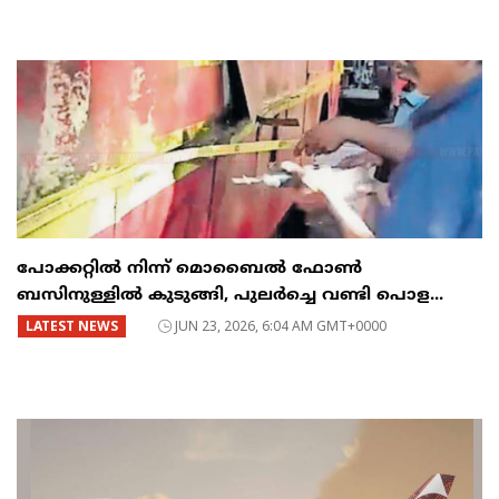
പോക്കറ്റിൽ നിന്ന് മൊബൈൽ ഫോൺ
ബസിനുള്ളിൽ കുടുങ്ങി, പുലർച്ചെ വണ്ടി പൊള...
LATEST NEWS
JUN 23, 2026, 6:04 AM GMT+0000