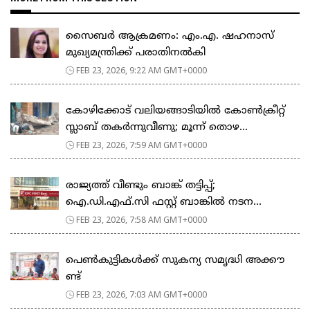
സൈബർ ആക്രമണം: എം.എ. ഷഹനാസ്
മുഖ്യമന്ത്രിക്ക് പരാതിനൽകി
FEB 23, 2026, 9:22 AM GMT+0000
കോഴിക്കോട് വലിയങ്ങാടിയിൽ കോൺക്രീറ്റ്
സ്ലാബ് തകർന്നുവീണു; മൂന്ന് തൊഴ...
FEB 23, 2026, 7:59 AM GMT+0000
രാജ്യത്ത് വീണ്ടും ബാങ്ക് തട്ടിപ്പ്;
ഐ.ഡി.എഫ്.സി ഫസ്റ്റ് ബാങ്കിൽ നടന...
FEB 23, 2026, 7:58 AM GMT+0000
പെ​ൺ​കു​ട്ടി​ക​ൾ​ക്ക് സു​ക​ന്യ സ​മൃ​ദ്ധി അ​ക്കൗ​
ണ്ട്
FEB 23, 2026, 7:03 AM GMT+0000