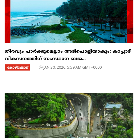
തീരവും പാർക്കുമെല്ലാം അടിപൊളിയാകും; കാപ്പാട്
വികസനത്തിന് സംസ്ഥാന ബജ...
കോഴിക്കോട്
JAN 30, 2026, 5:59 AM GMT+0000