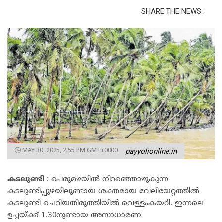
SHARE THE NEWS :
MAY 30, 2025, 2:55 PM GMT+0000
payyolionline.in
കടലുണ്ടി
: പെരുമഴയിൽ നിറഞ്ഞൊഴുകുന്ന
കടലുണ്ടിപ്പുഴയിലുണ്ടായ ശക്തമായ വേലിയേറ്റത്തിൽ
കടലുണ്ടി ചെറിയതിരുത്തിയിൽ വെള്ളംകയറി. ഇന്നലെ
ഉച്ചയ്ക്ക് 1.30നുണ്ടായ അസാധാരണ