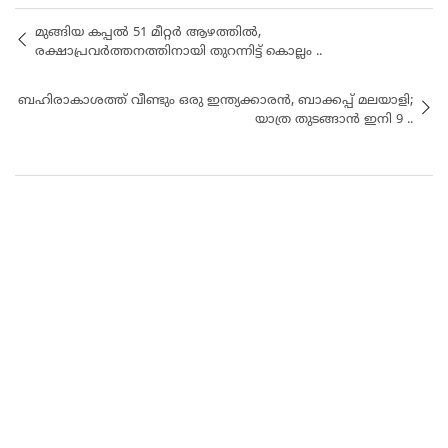
മുങ്ങിയ കപ്പൽ 51 മീറ്റര്‍ ആഴത്തിൽ,
രക്ഷാപ്രവർത്തനത്തിനായി തുറന്നിട്ട് കൊല്ലം ..
ബഹിരാകാശത്ത് വീണ്ടും ഒരു ഇന്ത്യക്കാരൻ, ബാക്കപ്പ് മലയാളി;
യാത്ര തുടങ്ങാൻ ഇനി 9 ..