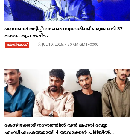
സൈബര്‍ തട്ടിപ്പ്: വടകര സ്വദേശിക്ക് ഒരുകോടി 37
ലക്ഷം രൂപ നഷ്ടം
കോഴിക്കോട്
JUL 19, 2026, 4:50 AM GMT+0000
കോഴിക്കോട് നഗരത്തിൽ വൻ ലഹരി വേട്ട;
എംഡിഎംഎയുമായി 4 യുവാക്കൾ പിടിയിൽ...