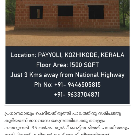
പ്രധാനമായും ചെറിയതിരുത്തി പാലത്തിനു സമീപത്തു
കൂടിയാണ് ജനവാസ കേന്ദ്രത്തിലേക്കു വെള്ളം
കയറുന്നത്. 35 വർഷം മുൻപ് കെട്ടിയ ഭിത്തി പലയിടത്തും