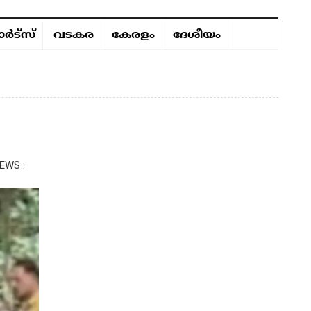
ർട്സ്
വടകര
കേരളം
ദേശീയം
EWS :