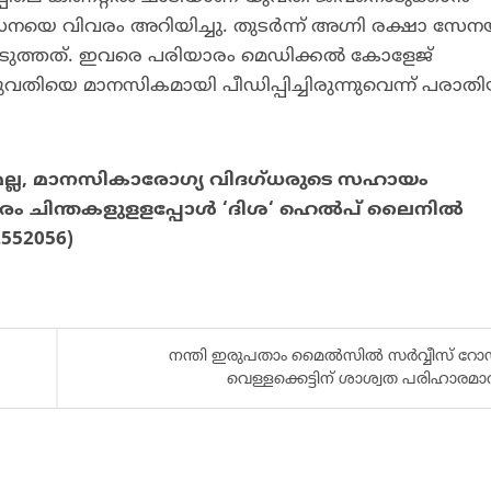
ാ സേനയെ വിവരം അറിയിച്ചു. തുടർന്ന് അ​ഗ്നി രക്ഷാ സേന
ത്തെടുത്തത്. ഇവരെ പരിയാരം മെഡിക്കൽ കോളേജ്
യുവതിയെ മാനസികമായി പീഡിപ്പിച്ചിരുന്നുവെന്ന് പരാതിയ
്ല
,
മാനസികാരോഗ്യ
വിദഗ്ധരുടെ
സഹായം
രം
ചിന്തകളുളളപ്പോള്
‍ ‘
ദിശ
‘
ഹെല്
പ്
ലൈനില്
-2552056)
നന്തി ഇരുപതാം മൈൽസിൽ സർവ്വീസ് റോ
വെള്ളക്കെട്ടിന് ശാശ്വത പരിഹാരമാവ