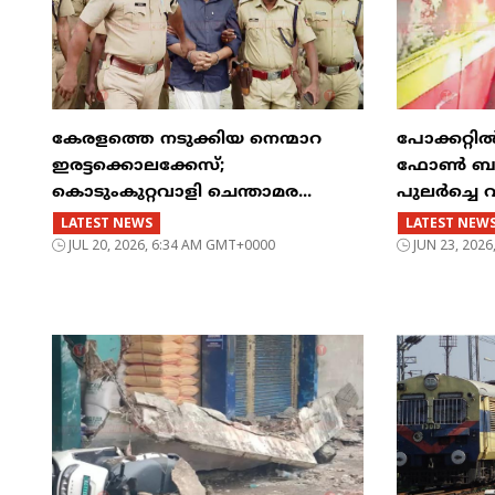
കേരളത്തെ നടുക്കിയ നെന്മാറ
പോക്കറ്റ
ഇരട്ടക്കൊലക്കേസ്;
ഫോൺ ബസിന
കൊടുംകുറ്റവാളി ചെന്താമര...
പുലർച്ചെ 
LATEST NEWS
LATEST NEW
JUL 20, 2026, 6:34 AM GMT+0000
JUN 23, 202