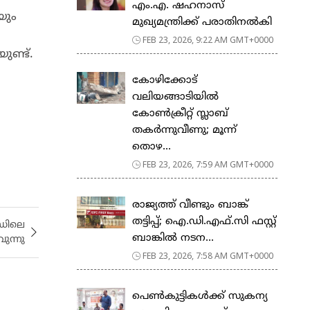
എം.എ. ഷഹനാസ്
യും
മുഖ്യമന്ത്രിക്ക് പരാതിനൽകി
FEB 23, 2026, 9:22 AM GMT+0000
ുണ്ട്.
കോഴിക്കോട്
വലിയങ്ങാടിയിൽ
കോൺക്രീറ്റ് സ്ലാബ്
തകർന്നുവീണു; മൂന്ന്
തൊഴ...
FEB 23, 2026, 7:59 AM GMT+0000
രാജ്യത്ത് വീണ്ടും ബാങ്ക്
തട്ടിപ്പ്; ഐ.ഡി.എഫ്.സി ഫസ്റ്റ്
ഡിലെ
ബാങ്കിൽ നടന...
ുന്നു
FEB 23, 2026, 7:58 AM GMT+0000
പെ​ൺ​കു​ട്ടി​ക​ൾ​ക്ക് സു​ക​ന്യ