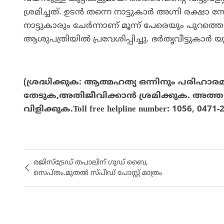
ശ്രമിച്ചത്. ഉടൻ തന്നെ നാട്ടുകാര്‍ അ​ഗ്നി രക്ഷ
നാട്ടുകാരും ചേർന്നാണ് മൂന്ന് പേരെയും പുറ
ആശുപത്രിയിൽ പ്രവേശിപ്പിച്ചു. ഭർതൃവീട്ടുകാര്‍ 
(
ശ്രദ്ധിക്കുക
:
ആത്മഹത്യ
ഒന്നിനും
പരിഹാരമല
തേടുക
,
അതിജീവിക്കാന്
‍
ശ്രമിക്കുക
.
അത്ത
വിളിക്കുക
.Toll free helpline number: 1056, 0471
രജിസ്‌ട്രേഡ് തപാലിന് ഗുഡ് ബൈ,
സെപ്തം.മുതൽ സ്പീഡ് പോസ്റ്റ് മാത്രം