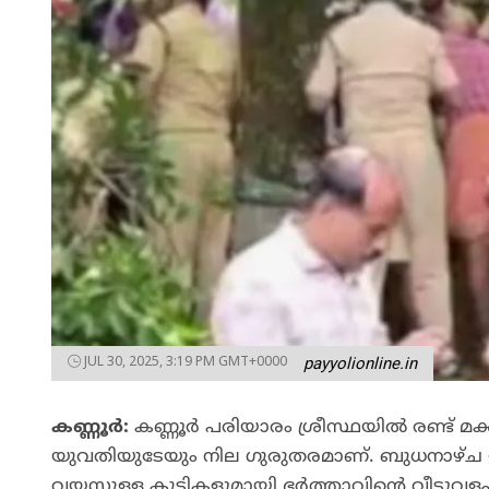
JUL 30, 2025, 3:19 PM GMT+0000
payyolionline.in
കണ്ണൂർ
:
കണ്ണൂർ പരിയാരം ശ്രീസ്ഥയിൽ രണ്ട് മക്
യുവതിയുടേയും നില ​ഗുരുതരമാണ്. ബുധനാഴ്ച ഉ
വയസുള്ള കുട്ടികളുമായി ഭർത്താവിന്റെ വീട്ടു