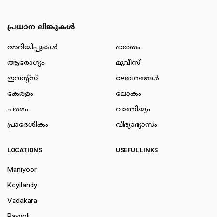
പ്രധാന ലിങ്കുകൾ
അറിയിപ്പുകള്‍
ഭാരതം
ആരോഗ്യം
മൂവീസ്
ഇവന്റ്സ്
ലേഖനങ്ങള്‍
കേരളം
ലോകം
ചരമം
വാണിജ്യം
പ്രാദേശികം
വിദ്യാഭ്യാസം
LOCATIONS
USEFUL LINKS
Maniyoor
Koyilandy
Vadakara
Payyoli