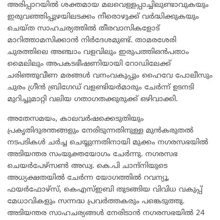
അരിപ്പാറയിൽ ശക്തമായ മലവെള്ളപ്പാച്ചിലുണ്ടാവുകയും
ഇരുവഞ്ഞിപ്പുഴയിലടക്കം നീരൊഴുക്ക് വർദ്ധിക്കുകയും
ചെയ്ത സാഹചര്യത്തിൽ തീരവാസികളോട്
മാറിത്താമസിക്കാൻ നിർദേശമുണ്ട്. താമരശേരി
ചുരത്തിലെ അഞ്ചാം വളവിലും ഇരുപത്തിഒൻപതാം
മൈലിലും അപകടഭീഷണിയായി റോഡിലേക്ക്
ചരിഞ്ഞുവീണ മരങ്ങൾ വനംവകുപ്പും ഹൈവേ പോലീസും
ചുരം ഗ്രീൻ ബ്രിഗേഡ് വളണ്ടിയർമാരും ചേർന്ന് ഉടനടി
മുറിച്ചുമാറ്റി വലിയ ഗതാഗതക്കുരുക്ക് ഒഴിവാക്കി.
​അതേസമയം, കാലവർഷക്കെടുതിയും
പ്രകൃതിദുരന്തങ്ങളും നേരിടുന്നതിനുള്ള മുൻകരുതൽ
നടപടികൾ ചർച്ച ചെയ്യുന്നതിനായി മുക്കം നഗരസഭയിൽ
അടിയന്തര സംയുക്തയോഗം ചേർന്നു. നഗരസഭ
ചെയർപേഴ്സൺ അഡ്വ. കെ.പി ചാന്ദ്നിയുടെ
അധ്യക്ഷതയിൽ ചേർന്ന യോഗത്തിൽ റവന്യൂ,
ഫയർഫോഴ്സ്, കെഎസ്ഇബി തുടങ്ങിയ വിവിധ വകുപ്പ്
മേധാവികളും സന്നദ്ധ പ്രവർത്തകരും പങ്കെടുത്തു.
അടിയന്തര സാഹചര്യങ്ങൾ നേരിടാൻ നഗരസഭയിൽ 24