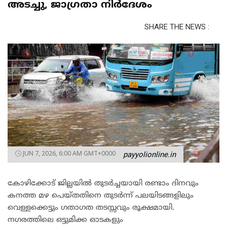
അടച്ചു, ജാഗ്രതാ നിർദേശം
SHARE THE NEWS :
JUN 7, 2026, 6:00 AM GMT+0000
payyolionline.in
കോഴിക്കോട് ജില്ലയിൽ തുടർച്ചയായി രണ്ടാം ദിനവും
കനത്ത മഴ പെയ്തതിനെ തുടർന്ന് പലയിടങ്ങളിലും
വെള്ളക്കെട്ടും ഗതാഗത തടസ്സവും രൂക്ഷമായി.
നഗരത്തിലെ ഒട്ടുമിക്ക ഓടകളും