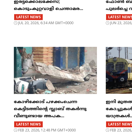
ഇരട്ടക്കൊലക്കേസ്;
ഫോൺ ബസിന
കൊടുംകുറ്റവാളി ചെന്താമര...
പുലർച്ചെ 
LATEST NEWS
LATEST NEW
JUL 20, 2026, 6:34 AM GMT+0000
JUN 23, 202
കോഴിക്കോട് പഴക്കംചെന്ന
ഇനി മുതൽ എട
കെട്ടിടത്തിന്റെ സ്ലാബ് തകർന്നു
കോച്ചുകള്
വീണുണ്ടായ അപക...
യാത്രകൾ..
LATEST NEWS
LATEST NEW
FEB 23, 2026, 12:48 PM GMT+0000
FEB 23, 202