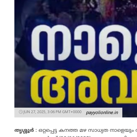
JUN 27, 2025, 3:06 PM GMT+0000
payyolionline.in
തൃശ്ശൂർ
: ഒറ്റപ്പെട്ട കനത്ത മഴ സാധ്യത നാളെയും 