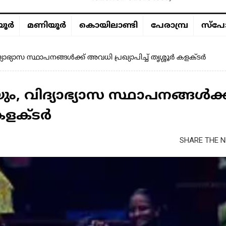
ൂര്‍
മണിയൂര്‍
കൊയിലാണ്ടി
പേരാമ്പ്ര
സ്പോ
ാഭ്യാസ സ്ഥാപനങ്ങൾക്ക് അവധി പ്രഖ്യാപിച്ച് തൃശ്ശൂർ കളക്ടർ
, വിദ്യാഭ്യാസ സ്ഥാപനങ്ങൾക്ക
 കളക്ടർ
SHARE THE N