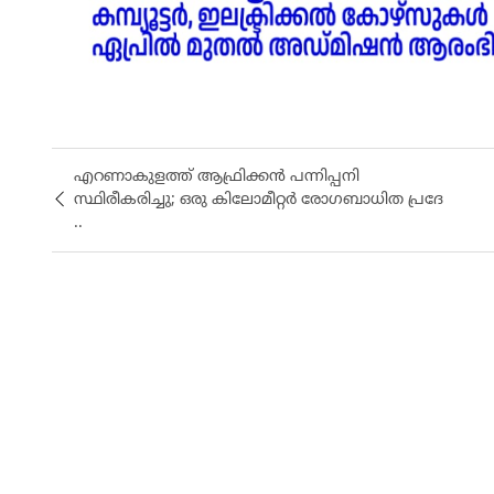
എറണാകുളത്ത് ആഫ്രിക്കൻ പന്നിപ്പനി
സ്ഥിരീകരിച്ചു; ഒരു കിലോമീറ്റർ രോഗബാധിത പ്രദേ
..