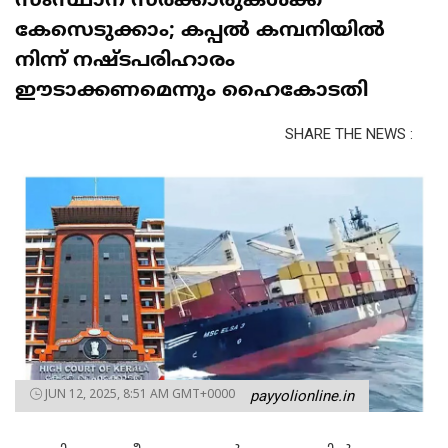
സംസ്ഥാന സർക്കാരുകൾക്ക്
കേസെടുക്കാം; കപ്പൽ കമ്പനിയിൽ
നിന്ന് നഷ്ടപരിഹാരം
ഈടാക്കണമെന്നും ഹൈകോടതി
SHARE THE NEWS :
JUN 12, 2025, 8:51 AM GMT+0000
payyolionline.in