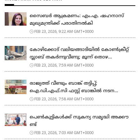
സൈബർ ആക്രമണം: എം.എ. ഷഹനാസ്
മുഖ്യമന്ത്രിക്ക് പരാതിനൽകി
FEB 23, 2026, 9:22 AM GMT+0000
കോഴിക്കോട് വലിയങ്ങാടിയിൽ കോൺക്രീറ്റ്
സ്ലാബ് തകർന്നുവീണു; മൂന്ന് തൊഴ...
FEB 23, 2026, 7:59 AM GMT+0000
രാജ്യത്ത് വീണ്ടും ബാങ്ക് തട്ടിപ്പ്;
ഐ.ഡി.എഫ്.സി ഫസ്റ്റ് ബാങ്കിൽ നടന...
FEB 23, 2026, 7:58 AM GMT+0000
പെ​ൺ​കു​ട്ടി​ക​ൾ​ക്ക് സു​ക​ന്യ സ​മൃ​ദ്ധി അ​ക്കൗ​
ണ്ട്
FEB 23, 2026, 7:03 AM GMT+0000