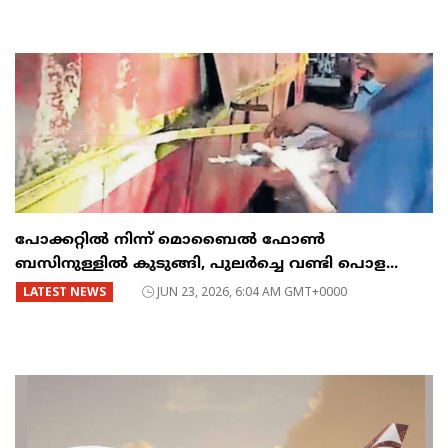
പോക്കറ്റിൽ നിന്ന് മൊബൈൽ ഫോൺ
ബസിനുള്ളിൽ കുടുങ്ങി, പുലർച്ചെ വണ്ടി പൊള...
LATEST NEWS
JUN 23, 2026, 6:04 AM GMT+0000