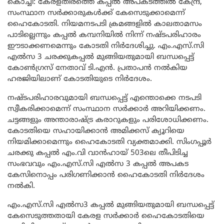
കൊച്ചി: കേരളതീരത്തെ കപ്പൽ അപകടത്തിൽ കേന്ദ്ര,
സംസ്ഥാന സർക്കാരുകൾക്ക് കേസെടുക്കാമെന്ന്
ഹൈകോടതി. നിയമനടപടി ക്രമങ്ങളിൽ കാലതാമസം
പാടില്ലെന്നും കപ്പൽ കമ്പനിയിൽ നിന്ന് നഷ്ടപരിഹാരം
ഈടാക്കണമെന്നും കോടതി നിർദേശിച്ചു. എം.എസ്.സി
എൽസ 3 ചരക്കുകപ്പൽ മുങ്ങിയതുമായി ബന്ധപ്പെട്ട്
കോൺഗ്രസ് നേതാവ് ടി.എൻ. പ്രതാപൻ നൽകിയ
ഹരജിയിലാണ് കോടതിയുടെ നിർദേശം.
നഷ്ടപരിഹാരവുമായി ബന്ധപ്പെട്ട് എന്തൊക്കെ നടപടി
സ്വീകരിക്കാമെന്ന് സംസ്ഥാന സർക്കാർ അറിയിക്കണം.
ചട്ടങ്ങളും അന്താരാഷ്ട്ര കരാറുകളും പരിശോധിക്കണം.
കോടതിയെ സഹായിക്കാൻ അമിക്കസ് ക്യൂറിയെ
നിയമിക്കാമെന്നും ഹൈകോടതി വ്യക്തമാക്കി. സിം​​ഗ​​പ്പൂ​​ർ
ചരക്കു കപ്പൽ എം.​​വി വാ​​ൻ​​ഹാ​​യ് 503ലെ തീപിടിച്ച
സംഭവവും എം.എസ്.സി എൽസ 3 കപ്പൽ അപകട
കേസിനൊപ്പം പരിഗണിക്കാൻ ഹൈകോടതി നിർദേശം
നൽകി.
എം.എസ്.സി എൽസ3 കപ്പൽ മുങ്ങിയതുമായി ബന്ധപ്പെട്ട്
കേസെടുത്തതായി കേരള സർക്കാർ ഹൈകോടതിയെ