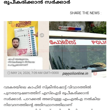
രൂപീകരിക്കാൻ സർക്കാർ
SHARE THE NEWS :
MAY 24, 2026, 7:09 AM GMT+0000
payyolionline.in
വടകരയിലെ കാഫിർ സ്ക്രീൻഷോട്ട് വിവാദത്തിൽ
പുനരന്വേഷണത്തിന് എസ്ഐടി രൂപീകരിക്കാൻ
സർക്കാർ. പാറക്കൽ അബ്ദുള്ള എംഎൽഎ നൽകിയ
നിവേദനത്തിന്റെ അടിസ്ഥാനത്തിലാണ്