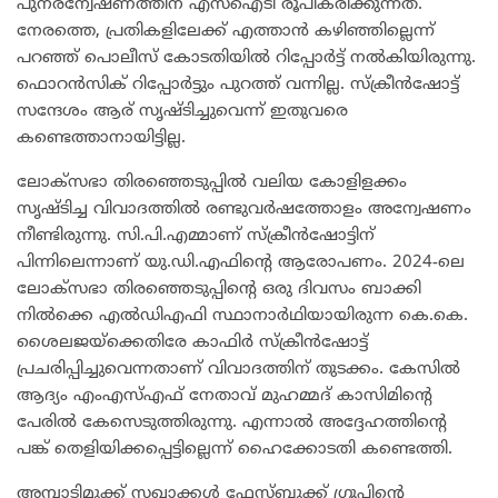
പുനരന്വേഷണത്തിന് എസ്ഐടി രൂപീകരിക്കുന്നത്.
നേരത്തെ, പ്രതികളിലേക്ക് എത്താൻ കഴിഞ്ഞില്ലെന്ന്
പറഞ്ഞ് പൊലീസ് കോടതിയിൽ റിപ്പോർട്ട് നൽകിയിരുന്നു.
ഫൊറൻസിക് റിപ്പോർട്ടും പുറത്ത് വന്നില്ല. സ്ക്രീൻഷോട്ട്
സന്ദേശം ആര് സൃഷ്ടിച്ചുവെന്ന് ഇതുവരെ
കണ്ടെത്താനായിട്ടില്ല.
ലോക്സഭാ തിരഞ്ഞെടുപ്പിൽ വലിയ കോളിളക്കം
സൃഷ്ടിച്ച വിവാദത്തിൽ രണ്ടുവർഷത്തോളം അന്വേഷണം
നീണ്ടിരുന്നു. സി.പി.എമ്മാണ് സ്‌ക്രീൻഷോട്ടിന്
പിന്നിലെന്നാണ് യു.ഡി.എഫിന്റെ ആരോപണം. 2024-ലെ
ലോക്സഭാ തിരഞ്ഞെടുപ്പിന്റെ ഒരു ദിവസം ബാക്കി
നിൽക്കെ എൽഡിഎഫി സ്ഥാനാർഥിയായിരുന്ന കെ.കെ.
ശൈലജയ്‌ക്കെതിരേ കാഫിർ സ്‌ക്രീൻഷോട്ട്
പ്രചരിപ്പിച്ചുവെന്നതാണ് വിവാദത്തിന് തുടക്കം. കേസിൽ
ആദ്യം എംഎസ്എഫ് നേതാവ് മുഹമ്മദ് കാസിമിന്റെ
പേരിൽ കേസെടുത്തിരുന്നു. എന്നാൽ അദ്ദേഹത്തിന്റെ
പങ്ക് തെളിയിക്കപ്പെട്ടില്ലെന്ന് ഹൈക്കോടതി കണ്ടെത്തി.
അമ്പാടിമുക്ക് സഖാക്കൾ ഫേസ്ബുക്ക് ഗ്രൂപ്പിന്റെ