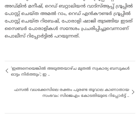
അഡ്മിൻ മനീഷ്, റെഡ് ബറ്റാലിയൻ വാട്സ്ആപ്പ്‌ ഗ്രൂപ്പിൽ
പോസ്റ്റ് ചെയ്ത അമൽ റാം, റെഡ് എൻകൗണ്ടർ ഗ്രൂപ്പിൽ
പോസ്റ്റ് ചെയ്ത റിബേഷ്, പോരാളി ഷാജി തുടങ്ങിയ ഇടത്
സൈബർ പോരാളികൾ സന്ദേശം പ്രചരിപ്പിച്ചുവെന്നാണ്
പൊലീസ് റിപ്പോർട്ടിൽ പറയുന്നത്.
‘ഇങ്ങനെയെങ്കിൽ അടുത്തയാഴ്ച മുതൽ സ്വകാര്യ ബസുകൾ
ഓട്ടം നിർത്തും’; ഇ ..
ഫസൽ വധക്കേസിലെ രക്തം പുരണ്ട തൂവാല കാണാതായ
സംഭവം: സിജെഎം കോടതിയുടെ റിപ്പോർട്ട് ..