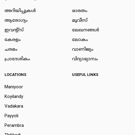
അറിയിപ്പുകള്‍
ഭാരതം
ആരോഗ്യം
മൂവീസ്
ഇവന്റ്സ്
ലേഖനങ്ങള്‍
കേരളം
ലോകം
ചരമം
വാണിജ്യം
പ്രാദേശികം
വിദ്യാഭ്യാസം
LOCATIONS
USEFUL LINKS
Maniyoor
Koyilandy
Vadakara
Payyoli
Perambra
Thikkodi