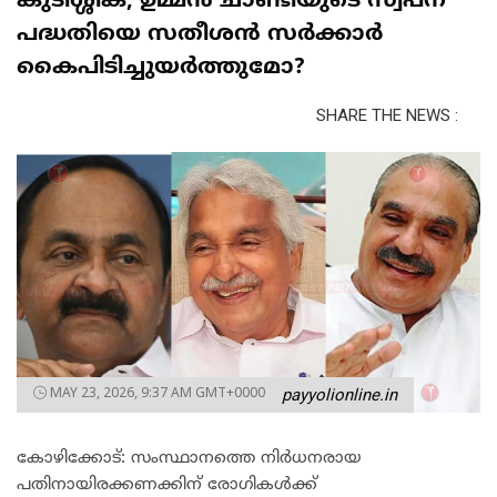
കുടിശ്ശിക; ഉമ്മൻ ചാണ്ടിയുടെ സ്വപ്ന
പദ്ധതിയെ സതീശൻ സർക്കാർ
കൈപിടിച്ചുയർത്തുമോ?
SHARE THE NEWS :
MAY 23, 2026, 9:37 AM GMT+0000
payyolionline.in
കോഴിക്കോട്: സംസ്ഥാനത്തെ നിർധനരായ
പതിനായിരക്കണക്കിന് രോഗികൾക്ക്