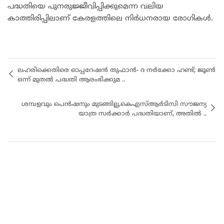
പദ്ധതിയെ പുനരുജ്ജീവിപ്പിക്കുമെന്ന വലിയ
കാത്തിരിപ്പിലാണ് കേരളത്തിലെ നിർധനരായ രോഗികൾ.
ലഹരിക്കെതിരെ ഓപ്പറേഷൻ തുഫാൻ- ദ നർക്കോ ഹണ്ട്; ജൂൺ
ഒന്ന് മുതൽ പദ്ധതി ആരംഭിക്കുമ ..
ശമ്പളവും പെൻഷനും മുടങ്ങില്ല,കെഎസ്ആർടിസി സൗജന്യ
യാത്ര സർക്കാർ പദ്ധതിയാണ്, അതിൽ ..