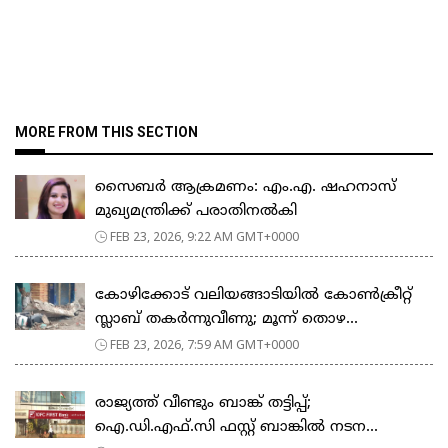
MORE FROM THIS SECTION
സൈബർ ആക്രമണം: എം.എ. ഷഹനാസ്
മുഖ്യമന്ത്രിക്ക് പരാതിനൽകി
FEB 23, 2026, 9:22 AM GMT+0000
കോഴിക്കോട് വലിയങ്ങാടിയിൽ കോൺക്രീറ്റ്
സ്ലാബ് തകർന്നുവീണു; മൂന്ന് തൊഴ...
FEB 23, 2026, 7:59 AM GMT+0000
രാജ്യത്ത് വീണ്ടും ബാങ്ക് തട്ടിപ്പ്;
ഐ.ഡി.എഫ്.സി ഫസ്റ്റ് ബാങ്കിൽ നടന...