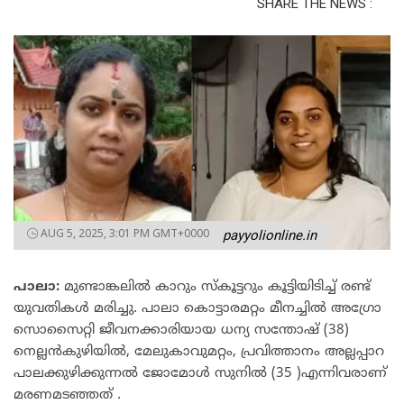
SHARE THE NEWS :
AUG 5, 2025, 3:01 PM GMT+0000
payyolionline.in
പാലാ
:
മുണ്ടാങ്കലിൽ കാറും സ്കൂട്ടറും കൂട്ടിയിടിച്ച് രണ്ട്
യുവതികൾ മരിച്ചു. പാലാ കൊട്ടാരമറ്റം മീനച്ചിൽ അഗ്രോ
സൊസൈറ്റി ജീവനക്കാരിയായ ധന്യ സന്തോഷ് (38)
നെല്ലൻകുഴിയിൽ, മേലുകാവുമറ്റം, പ്രവിത്താനം അല്ലപ്പാറ
പാലക്കുഴിക്കുന്നൽ ജോമോൾ സുനിൽ (35 )എന്നിവരാണ്
മരണമടഞ്ഞത് .