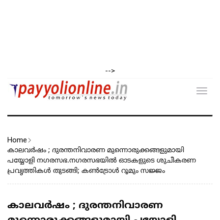
-->
Toggl
navig
Home
കാലവർഷം ; ദുരന്തനിവാരണ മുന്നൊരുക്കങ്ങളുമായി
പയ്യോളി നഗരസഭ.നഗരസഭയിൽ ഓടകളുടെ ശുചീകരണ
പ്രവൃത്തികൾ തുടങ്ങി; കൺട്രോൾ റൂമും സജ്ജം
കാലവർഷം ; ദുരന്തനിവാരണ