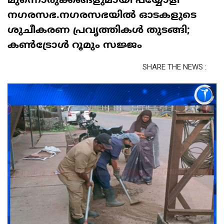
മുന്നൊരുക്കങ്ങളുമായി പയ്യോളി
നഗരസഭ.നഗരസഭയിൽ ഓടകളുടെ
ശുചീകരണ പ്രവൃത്തികൾ തുടങ്ങി;
കൺട്രോൾ റൂമും സജ്ജം
SHARE THE NEWS :