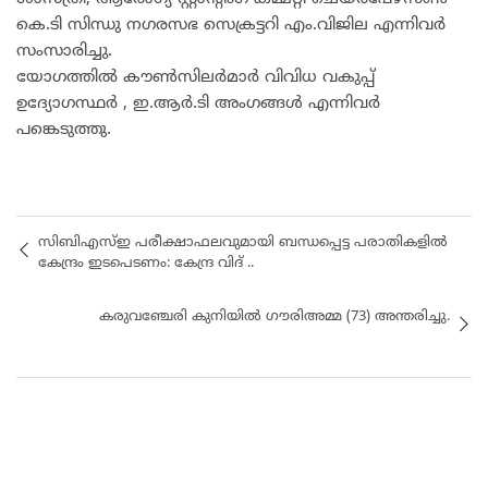
കെ.ടി സിന്ധു നഗരസഭ സെക്രട്ടറി എം.വിജില എന്നിവർ
സംസാരിച്ചു.
യോഗത്തിൽ കൗൺസിലർമാർ വിവിധ വകുപ്പ്
ഉദ്യോഗസ്ഥർ , ഇ.ആർ.ടി അംഗങ്ങൾ എന്നിവർ
പങ്കെടുത്തു.
സിബിഎസ്ഇ പരീക്ഷാഫലവുമായി ബന്ധപ്പെട്ട പരാതികളിൽ
കേന്ദ്രം ഇടപെടണം: കേന്ദ്ര വിദ് ..
കരുവഞ്ചേരി കുനിയിൽ ഗൗരിഅമ്മ (73) അന്തരിച്ചു.