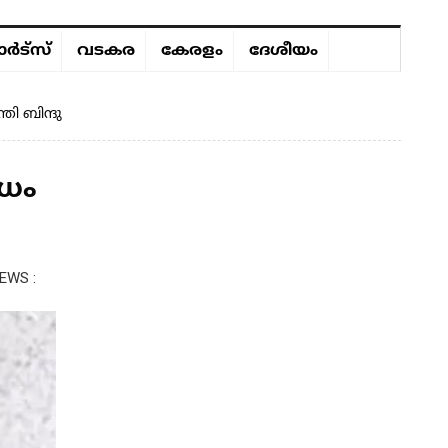
ർട്സ്
വടകര
കേരളം
ദേശീയം
രി ബിന്ദു
ിധം
EWS :