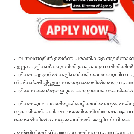
പല തലങ്ങളിൽ ഉയർന്ന പരാതികളെ തുടർന്നാണ്
എല്ലാ കുട്ടികൾക്കും നീതി ഉറപ്പാക്കുന്ന രീത
പരീക്ഷ എഴുതിയ കുട്ടികൾക്ക് യാതൊരുവിധ ബുദ
നിഷ്കർഷിച്ചിട്ടുള്ള സമയക്രമത്തിൽത്തന്നെ
പരീക്ഷാ കൺട്രോളറുടെ കാര്യാലയം നടപടികൾ സ്വീ
പരീക്ഷയുടെ വെയിറ്റേജ് മാറ്റിയത് ചോദ്യംചെ
റദ്ദാക്കിയത്. പരീക്ഷ നടത്തിയതിന് ശേഷം പ്രോ
കോടതിയിൽ ചോദ്യംചെയ്തത്. ജസ്റ്റിസ് ഡി.കെ. സ
എന്‍ജിനിയറിങ് പ്രവേശനത്തിനുള്ള പ്രവേശന പ