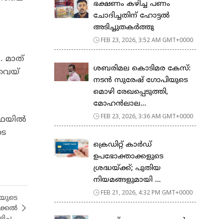
ഭക്ഷണം കഴിച്ച പണം
ചോദിച്ചതിന് ഹോട്ടൽ
അടിച്ചുതകർത്തു
FEB 23, 2026, 3:52 AM GMT+0000
 മാത്​
ശബരിമല കൊടിമര കേസ്:
വെയ്​
നടൻ സുരേഷ് ഗോപിയുടെ
മൊഴി രേഖപ്പെടുത്തി,
മോഹൻലാല...
FEB 23, 2026, 3:36 AM GMT+0000
സ്ഥയിൽ
ടെ
ക്രെഡിറ്റ് കാർഡ്
ഉപഭോക്താക്കളുടെ
ശ്രദ്ധയ്ക്ക്; പുതിയ
നിയമങ്ങളുമായി ...
FEB 21, 2026, 4:32 PM GMT+0000
യുടെ
ിക്കൽ
ച്ച ..