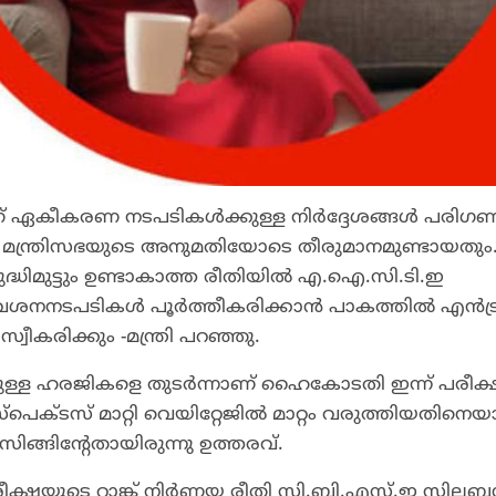
 ഏകീകരണ നടപടികൾക്കുള്ള നിർദ്ദേശങ്ങൾ പരിഗണി
ിയിൽ മന്ത്രിസഭയുടെ അനുമതിയോടെ തീരുമാനമുണ്ടായതും.
്ധിമുട്ടും ഉണ്ടാകാത്ത രീതിയിൽ എ.ഐ.സി.ടി.ഇ
 പ്രവേശനനടപടികൾ പൂർത്തീകരിക്കാൻ പാകത്തിൽ എൻട
കരിക്കും -മന്ത്രി പറഞ്ഞു.
യ്തുള്ള ഹരജികളെ തുടർന്നാണ് ഹൈകോടതി ഇന്ന് പരീക
സ്പെക്ടസ് മാറ്റി വെയിറ്റേജിൽ മാറ്റം വരുത്തിയതിനെ
ിങ്ങിന്റേതായിരുന്നു ഉത്തരവ്.
രീക്ഷയുടെ റാങ്ക് നിര്‍ണയ രീതി സി.ബി.എസ്.ഇ സില