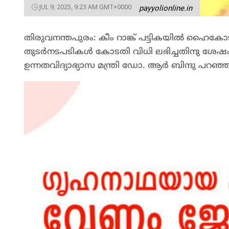
JUL 9, 2025, 9:23 AM GMT+0000
payyolionline.in
തിരുവനന്തപുരം: കീം റാങ്ക് പട്ടികയിൽ ഹൈ
തുടർനടപടികൾ കോടതി വിധി ലഭിച്ചതിനു ശേഷം ബന
ഉന്നതവിദ്യാഭ്യാസ മന്ത്രി ഡോ. ആർ ബിന്ദു പറഞ്ഞ