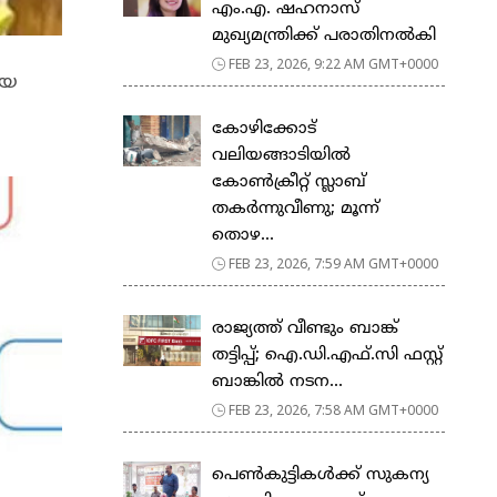
എം.എ. ഷഹനാസ്
മുഖ്യമന്ത്രിക്ക് പരാതിനൽകി
FEB 23, 2026, 9:22 AM GMT+0000
ായ
കോഴിക്കോട്
വലിയങ്ങാടിയിൽ
കോൺക്രീറ്റ് സ്ലാബ്
തകർന്നുവീണു; മൂന്ന്
തൊഴ...
FEB 23, 2026, 7:59 AM GMT+0000
രാജ്യത്ത് വീണ്ടും ബാങ്ക്
തട്ടിപ്പ്; ഐ.ഡി.എഫ്.സി ഫസ്റ്റ്
ബാങ്കിൽ നടന...
FEB 23, 2026, 7:58 AM GMT+0000
പെ​ൺ​കു​ട്ടി​ക​ൾ​ക്ക് സു​ക​ന്യ