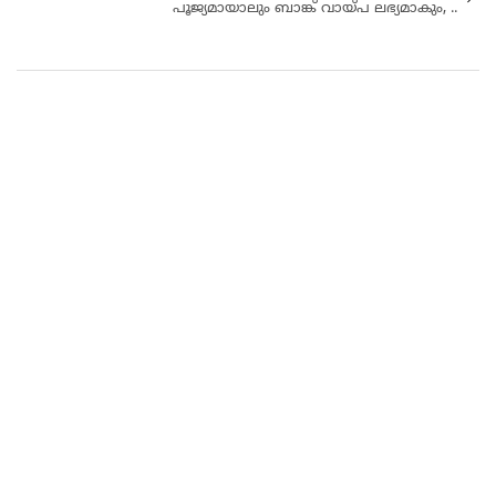
പൂജ്യമായാലും ബാങ്ക് വായ്പ ലഭ്യമാകും, ..