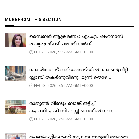
MORE FROM THIS SECTION
സൈബർ ആക്രമണം: എം.എ. ഷഹനാസ്
മുഖ്യമന്ത്രിക്ക് പരാതിനൽകി
FEB 23, 2026, 9:22 AM GMT+0000
കോഴിക്കോട് വലിയങ്ങാടിയിൽ കോൺക്രീറ്റ്
സ്ലാബ് തകർന്നുവീണു; മൂന്ന് തൊഴ...
FEB 23, 2026, 7:59 AM GMT+0000
രാജ്യത്ത് വീണ്ടും ബാങ്ക് തട്ടിപ്പ്;
ഐ.ഡി.എഫ്.സി ഫസ്റ്റ് ബാങ്കിൽ നടന...
FEB 23, 2026, 7:58 AM GMT+0000
പെ​ൺ​കു​ട്ടി​ക​ൾ​ക്ക് സു​ക​ന്യ സ​മൃ​ദ്ധി അ​ക്കൗ​