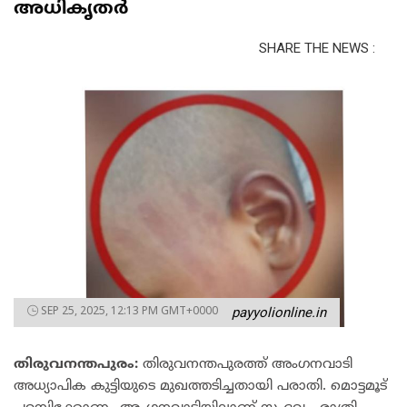
അധികൃതർ
SHARE THE NEWS :
SEP 25, 2025, 12:13 PM GMT+0000
payyolionline.in
തിരുവനന്തപുരം:
തിരുവനന്തപുരത്ത് അംഗനവാടി
അധ്യാപിക കുട്ടിയുടെ മുഖത്തടിച്ചതായി പരാതി. മൊട്ടമൂട്