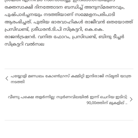
ശ്രീമതി എന്നിവർ സംസാരിച്ചു. ഇന്ദിരാഗാന്ധിയുടെ
രക്തസാക്ഷി ദിനത്തോടന ബന്ധിച്ച് അനുസ്മരണവും,
പുഷ്പാർച്ചനയും നടത്തിയാണ് സമ്മേളനപരിപാടി
ആരംഭിച്ചത്. പുതിയ ഭാരവാഹികൾ രാജീവൻ ഒതയോത്ത്
പ്രസിഡണ്ട്, ശ്രീധരൻ.ടി.പി സിക്രട്ടറി, കെ.കെ.
രാജൻട്രഷറർ. വനിത ഫോറം, പ്രസിഡണ്ട്, ബിന്ദു ടീച്ചർ
സിക്രട്ടറി വൽസല
പയ്യോളി മണ്ഡലം കോൺഗ്രസ് കമ്മിറ്റി ഇന്ദിരാജി സ്മൃതി യാത്ര
നടത്തി
വീണു പക്ഷെ തളർന്നില്ല: സ്വര്‍ണവിലയില്‍ ഇന്ന് ചെറിയ ഇടിവ്;
90,00ത്തിന് മുകളില് ..