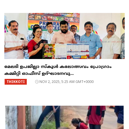
മേലടി ഉപജില്ലാ സ്കൂൾ കലോത്സവം പ്രോഗ്രാം
കമ്മിറ്റി ഓഫീസ് ഉദ്ഘാടനവു...
THIKKOTI
NOV 2, 2025, 5:25 AM GMT+0000