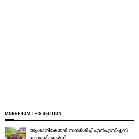
MORE FROM THIS SECTION
ആശാനികേതൻ സന്ദർശിച്ച് എൻഎസ്‌എസ്‌
വോളന്റിയെഴ്‌സ്