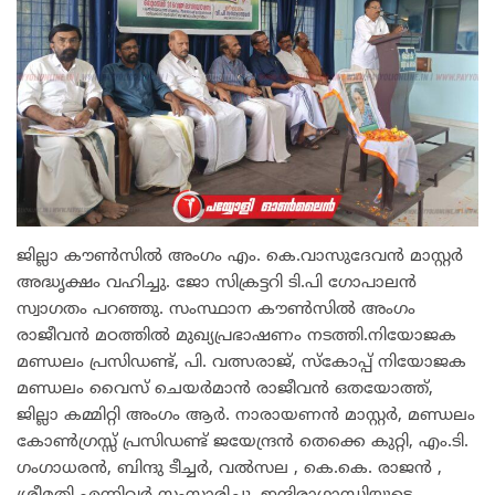
ജില്ലാ കൗൺസിൽ അംഗം എം. കെ.വാസുദേവൻ മാസ്റ്റർ
അദ്ധൃക്ഷം വഹിച്ചു. ജോ സിക്രട്ടറി ടി.പി ഗോപാലൻ
സ്വാഗതം പറഞ്ഞു. സംസ്ഥാന കൗൺസിൽ അംഗം
രാജീവൻ മഠത്തിൽ മുഖ്യപ്രഭാഷണം നടത്തി.നിയോജക
മണ്ഡലം പ്രസിഡണ്ട്, പി. വത്സരാജ്, സ്കോപ്പ് നിയോജക
മണ്ഡലം വൈസ് ചെയർമാൻ രാജീവൻ ഒതയോത്ത്,
ജില്ലാ കമ്മിറ്റി അംഗം ആർ. നാരായണൻ മാസ്റ്റർ, മണ്ഡലം
കോൺഗ്രസ്സ് പ്രസിഡണ്ട് ജയേന്ദ്രൻ തെക്കെ കുറ്റി, എം.ടി.
ഗംഗാധരൻ, ബിന്ദു ടീച്ചർ, വൽസല , കെ.കെ. രാജൻ ,