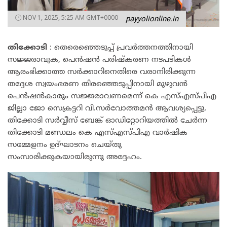
NOV 1, 2025, 5:25 AM GMT+0000
payyolionline.in
തിക്കോടി
: തെരെഞ്ഞെടുപ്പ് പ്രവർത്തനത്തിനായി
സജ്ജരാവുക, പെൻഷൻ പരിഷ്കരണ നടപടികൾ
ആരംഭിക്കാത്ത സർക്കാറിനെതിരെ വരാനിരിക്കുന്ന
തദ്ദേശ സ്വയംഭരണ തിരഞ്ഞെടുപ്പിനായി മുഴുവൻ
പെൻഷൻകാരും സജ്ജരാവണമെന്ന് കെ എസ്‌എസ്‌പിഎ
ജില്ലാ ജോ സെക്രട്ടറി വി.സർവോത്തമൻ ആവശ്യപ്പെട്ടു.
തിക്കോടി സർവ്വീസ് ബേങ്ക് ഓഡിറ്റോറിയത്തിൽ ചേർന്ന
തിക്കോടി മണ്ഡലം കെ എസ്‌എസ്‌പിഎ വാർഷിക
സമ്മേളനം ഉദ്ഘാടനം ചെയ്തു
സംസാരിക്കുകയായിരുന്നു അദ്ദേഹം.