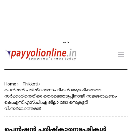
-->
Toggl
navig
Home
Thikkoti
പെൻഷൻ പരിഷ്കാരനടപടികൾ ആരംഭിക്കാത്ത
സർക്കാരിനെതിരെ തെരഞ്ഞെടുപ്പിനായി സജ്ജരാകണം-
കെ.എസ്.എസ്.പി.എ ജില്ലാ ജോ സെക്രട്ടറി
വി.സർവോത്തമൻ
പെൻഷൻ പരിഷ്കാരനടപടികൾ