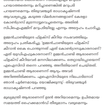
ശരിയായത് കൊണ്ടാണ് സിപിഐഎം മറുപടി
പറയാത്തതെന്നും മറിച്ചാണെങ്കിൽ മറുപടി
പറയണമെന്നും തിരുവഞ്ചൂർ രാധാകൃഷ്ണൻ
ആവശ്യപ്പെട്ടു. കടുത്ത വിമർശനങ്ങളാണ് കേരളാ
കോൺഗ്രസ് മുന്നോട്ടുവെച്ചതെന്നും അതിൽ
സിപിഐഎമ്മിന് മറുപടിയില്ലേ എന്നും അദ്ദേഹം ചോദിച്ചു.
ഉമ്മൻചാണ്ടിയുടെ ഫ്‌ളക്‌സ് കീറിയ സംഭവത്തിലും
അദ്ദേഹം പ്രതികരിച്ചു. ‘ഉമ്മൻചാണ്ടിയുടെ ഫ്‌ളക്‌സ്
കീറാൻ കൈ പൊന്തുന്നത് ഏത് കോൺഗ്രസുകാരനാണ്?
ഏത് യുഡിഎഫുകാരനാണ്? ഉമ്മൻചാണ്ടി ആരാണെന്ന്
ഫ്‌ളക്‌സ് കീറിയവർ മനസിലാക്കണം. തെറ്റായിപ്പോയെന്ന്
എഐസിസി തന്നെ പറഞ്ഞു. അനീതിയാണ് ചെയ്തത്.
ഉമ്മൻചാണ്ടി ആരാണെന്ന് ആദ്യം അവർ
അറിഞ്ഞിരിക്കണം. എഐസിസിയുടെ നിലപാടിനോട്
ഞാൻ പൂർണമായും യോജിക്കുന്നു’- തിരുവഞ്ചൂർ
രാധാകൃഷ്ണൻ പറഞ്ഞു.
മുഖ്യമന്ത്രി ആരാണെന്ന് ഉടൻ അറിയാമെന്നും ഉചിതമായ
സമയത്ത് ഹൈക്കമാൻഡ് തീരുമാനം വരുമെന്നും