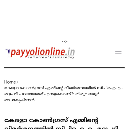
-->
Toggl
navig
Home
കേരളാ കോൺഗ്രസ് എമ്മിന്റെ വിമർശനത്തിൽ സിപിഐഎം
മറുപടി പറയാത്തത് എന്തുകൊണ്ട്?: തിരുവഞ്ചൂർ
രാധാകൃഷ്ണൻ
കേരളാ കോൺഗ്രസ് എമ്മിന്റെ