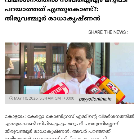
വിമർശനത്തിൽ സിപിഐഎം മറുപടി
പറയാത്തത് എന്തുകൊണ്ട്?:
തിരുവഞ്ചൂർ രാധാകൃഷ്ണൻ
SHARE THE NEWS :
MAY 10, 2026, 8:34 AM GMT+0000
payyolionline.in
കോട്ടയം: കേരളാ കോൺഗ്രസ് എമ്മിന്റെ വിമർശനത്തിൽ
എന്തുകൊണ്ട് സിപിഐഎം മറുപടി പറയുന്നില്ലെന്ന്
തിരുവഞ്ചൂർ രാധാകൃഷ്ണൻ. അവർ പറഞ്ഞത്