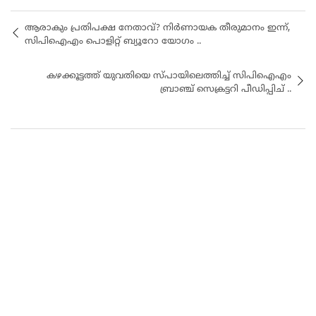
ആരാകും പ്രതിപക്ഷ നേതാവ്? നിർണായക തീരുമാനം ഇന്ന്,
സിപിഐഎം പൊളിറ്റ് ബ്യൂറോ യോഗം ..
കഴക്കൂട്ടത്ത് യുവതിയെ സ്പായിലെത്തിച്ച് സിപിഐഎം
ബ്രാഞ്ച് സെക്രട്ടറി പീഡിപ്പിച് ..