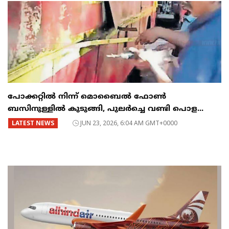
പോക്കറ്റിൽ നിന്ന് മൊബൈൽ ഫോൺ
ബസിനുള്ളിൽ കുടുങ്ങി, പുലർച്ചെ വണ്ടി പൊള...
LATEST NEWS
JUN 23, 2026, 6:04 AM GMT+0000