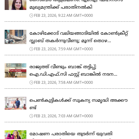
സൈബർ ആക്രമണം: എം.എ. ഷഹനാസ്
മുഖ്യമന്ത്രിക്ക് പരാതിനൽകി
FEB 23, 2026, 9:22 AM GMT+0000
കോഴിക്കോട് വലിയങ്ങാടിയിൽ കോൺക്രീറ്റ്
സ്ലാബ് തകർന്നുവീണു; മൂന്ന് തൊഴ...
FEB 23, 2026, 7:59 AM GMT+0000
രാജ്യത്ത് വീണ്ടും ബാങ്ക് തട്ടിപ്പ്;
ഐ.ഡി.എഫ്.സി ഫസ്റ്റ് ബാങ്കിൽ നടന...
FEB 23, 2026, 7:58 AM GMT+0000
പെ​ൺ​കു​ട്ടി​ക​ൾ​ക്ക് സു​ക​ന്യ സ​മൃ​ദ്ധി അ​ക്കൗ​
ണ്ട്
FEB 23, 2026, 7:03 AM GMT+0000
മോഷണ പരാതിയെ തുടര്‍ന്ന് യുവതി