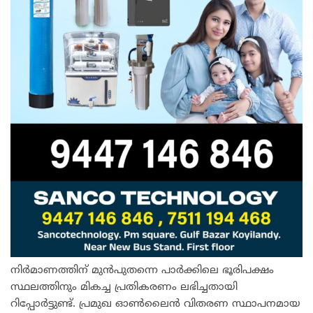
നിർമാണത്തിന് മുൻപുതന്നെ പാർക്കിലെ ഭൂരിപക്ഷം
സ്ഥലത്തിനും മികച്ച പ്രതികരണം ലഭിച്ചതായി
റിപ്പോർട്ടുണ്ട്. പ്രമുഖ ഓൺലൈൻ വിതരണ സ്ഥാപനമായ