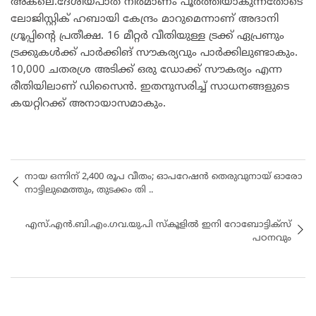
അകലെ.ദേശീയപാത നിർമാണം പൂർത്തിയാകുന്നതോടെ
ലോജിസ്റ്റിക് ഹബായി കേന്ദ്രം മാറുമെന്നാണ് അദാനി
ഗ്രൂപ്പിന്റെ പ്രതീക്ഷ. 16 മീറ്റർ വീതിയുള്ള ട്രക്ക് ഏപ്രണും
ട്രക്കുകൾക്ക് പാർക്കിങ് സൗകര്യവും പാർക്കിലുണ്ടാകും.
10,000 ചതരശ്ര അടിക്ക് ഒരു ഡോക്ക് സൗകര്യം എന്ന
രീതിയിലാണ് ഡിസൈൻ. ഇതനുസരിച്ച് സാധനങ്ങളുടെ
കയറ്റിറക്ക് അനായാസമാകും.
നായ ഒന്നിന് 2,400 രൂപ വീതം; ഓപറേഷൻ തെരുവുനായ് ഓരോ
നാട്ടിലുമെത്തും, തുടക്കം തി ..
എസ്.എൻ.ബി.എം.ഗവ.യു.പി സ്കൂളിൽ ഇനി റോബോട്ടിക്സ്
പഠനവും