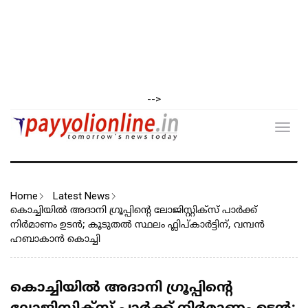
-->
Toggl
navig
Home
Latest News
കൊച്ചിയിൽ അദാനി ഗ്രൂപ്പിന്റെ ലോജിസ്റ്റിക്സ് പാർക്ക്
നിർമാണം ഉടൻ; കൂടുതൽ സ്ഥലം ഫ്ലിപ്കാർട്ടിന്, വമ്പൻ
ഹബാകാൻ കൊച്ചി
കൊച്ചിയിൽ അദാനി ഗ്രൂപ്പിന്റെ