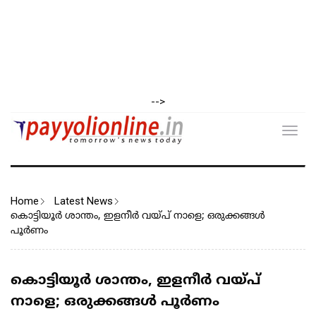
-->
Toggl
navig
Home
Latest News
കൊട്ടിയൂർ ശാന്തം, ഇളനീർ വയ്പ് നാളെ; ഒരുക്കങ്ങൾ
പൂർണം
കൊട്ടിയൂർ ശാന്തം, ഇളനീർ വയ്പ്
നാളെ; ഒരുക്കങ്ങൾ പൂർണം