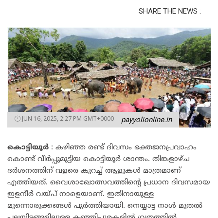
SHARE THE NEWS :
JUN 16, 2025, 2:27 PM GMT+0000
payyolionline.in
കൊട്ടിയൂർ
: കഴിഞ്ഞ രണ്ട് ദിവസം ഭക്തജനപ്രവാഹം
കൊണ്ട് വീർപ്പുമുട്ടിയ കൊട്ടിയൂർ ശാന്തം. തിങ്കളാഴ്ച
ദർശനത്തിന് വളരെ കുറച്ച് ആളുകൾ മാത്രമാണ്
എത്തിയത്. വൈശാഖോത്സവത്തിന്റെ പ്രധാന ദിവസമായ
ഇളനീർ വയ്പ് നാളെയാണ്. ഇതിനായുള്ള
മുന്നൊരുക്കങ്ങൾ പൂർത്തിയായി. നെയ്യാട്ട നാൾ മുതൽ
പലയിടങ്ങളിലുള്ള കഞ്ഞിപ്പുരകളിൽ വ്രതത്തിൽ