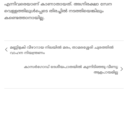
എന്നിവരെയാണ് കാണാതായത്. അഗ്നിരക്ഷാ സേന
വെള്ളത്തിലുൾപ്പെടെ തിരച്ചിൽ നടത്തിയെങ്കിലും
കണ്ടെത്താനായില്ല.
മണ്ണിളകി വീഴാറായ നിലയിൽ മരം, താമരശ്ശേരി ചുരത്തിൽ
വാഹന നിയന്ത്രണം
കാസർഗോഡ് ദേശീയപാതയിൽ കുന്നിടിഞ്ഞു വീണു;
ആളപായമില്ല