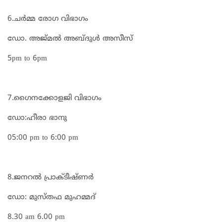
6.ചർമ്മ രോഗ വിഭാഗം
ഡോ. അജ്മൽ അബ്ദുൾ അസീസ്
5pm to 6pm
7.ഗൈനക്കോളജി വിഭാഗം
ഡോ:ഹീരാ ഭാനു
05:00 pm to 6:00 pm
8.ജനറൽ പ്രാക്ടീഷ്ണർ
ഡോ: മുസ്തഫ മുഹമ്മദ്‌
8.30 am 6.00 pm