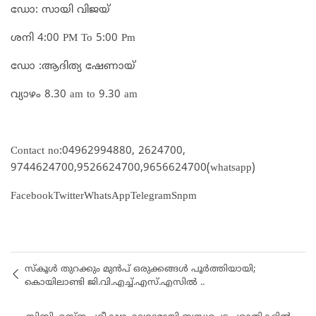
ഡോ: സായി വിജയ്
ശനി 4:00 PM To 5:00 Pm
ഡോ :ആദിത്യ ഷേണായ്
വ്യാഴം 8.30 am to 9.30 am
Contact no:04962994880, 2624700,
9744624700,9526624700,9656624700(whatsapp)
FacebookTwitterWhatsAppTelegramSnpm
സ്കൂൾ തുറക്കും മുൻപ് ഒരുക്കങ്ങൾ പൂർത്തിയായി;
കൊയിലാണ്ടി ജി.വി.എച്ച്.എസ്.എസിൽ ..