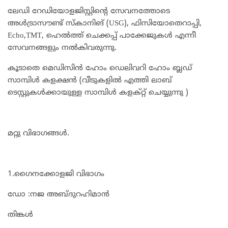
ലേഡി റേഡിയോളജിസ്റ്റിന്റെ സേവനത്തോടെ
അള്‍ട്രാസൗണ്ട് സ്‌കാനിങ് (USG), ഫിസിയോതെറാപ്പി,
Echo,TMT, ഹെല്‍ത്ത് ചെക്കപ്പ് പാക്കേജുകള്‍ എന്നീ
സേവനങ്ങളും നല്‍കിവരുന്നു.
കൂടാതെ മെഡിസിൻ ഹോം ഡെലിവറി ഹോം ബ്ലഡ്‌
സാമ്പിൾ കളക്ഷൻ (വീടുകളിൽ എത്തി ലാബ്
ടെസ്റ്റുകൾക്കായുള്ള സാമ്പിൾ കളക്റ്റ് ചെയ്യുന്നു )
മറ്റു വിഭാഗങ്ങൾ.
1.ഗൈനക്കോളജി വിഭാഗം
ഡോ :നജ അബ്ദുറഹിമാൻ
തിങ്കൾ