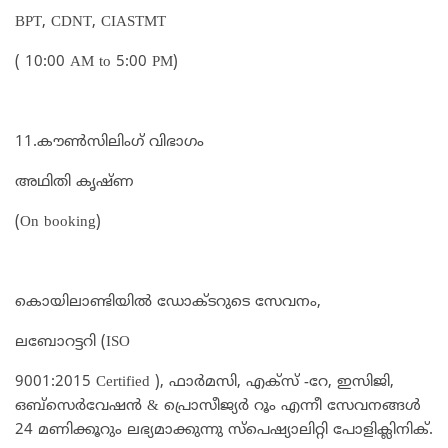
BPT, CDNT, CIASTMT
( 10:00 AM to 5:00 PM)
11.കൗൺസിലിംഗ് വിഭാഗം
അഥിതി കൃഷ്ണ
(On booking)
കൊയിലാണ്ടിയില്‍ ഡോക്ടറുടെ സേവനം,
ലബോറട്ടറി (ISO
9001:2015 Certified ), ഫാര്‍മസി, എക്‌സ് -റേ, ഇസിജി,
ഒബ്‌സെര്‍വേഷന്‍ & പ്രൊസീജ്യര്‍ റൂം എന്നീ സേവനങ്ങള്‍
24 മണിക്കൂറും ലഭ്യമാക്കുന്നു സ്‌പെഷ്യാലിറ്റി പോളിക്ലിനിക്.