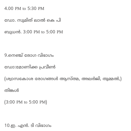
4.00 PM to 5:30 PM
ഡോ. സുമിത് ലാൽ കെ പി
ബുധൻ. 3:00 PM to 5:00 PM
9.നെഞ്ച് രോഗ വിഭാഗം
ഡോ:മോണിക്ക പ്രവീൺ
(ശ്വാസകോശ രോഗങ്ങൾ ആസ്ത്മ, അലർജി, തുമ്മൽ,)
തിങ്കൾ
(3:00 PM to 5:00 PM)
10.ഇ. എൻ. ടി വിഭാഗം