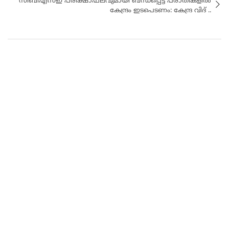
സിബിഎസ്ഇ പരീക്ഷാഫലവുമായി ബന്ധപ്പെട്ട പരാതികളിൽ
കേന്ദ്രം ഇടപെടണം: കേന്ദ്ര വിദ് ..