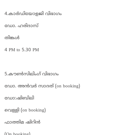
4.കാർഡിയോളജി വിഭാഗം
ഡോ. ഹരിദാസ്
തിങ്കൾ
4 PM to 5.30 PM
5.കൗൺസിലിംഗ് വിഭാഗം
ഡോ. അൻവർ സാദത് (on booking)
ഡോ:ഷിബിലി
വെള്ളി (on booking)
ഫാത്തിമ ഷിറിൻ
(On booking)