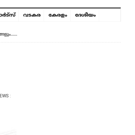
ർട്സ്
വടകര
കേരളം
ദേശീയം
ങ്ങളും……
EWS :