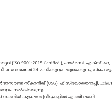
(ISO 9001:2015 Certified ), ഫാര്‍മസി, എക്‌സ് -റേ,
ീ സേവനങ്ങള്‍ 24 മണിക്കൂറും ലഭ്യമാക്കുന്നു സ്‌പെഷ്യാല
രാസൗണ്ട് സ്‌കാനിങ് (USG), ഫിസിയോതെറാപ്പി, Echo,
്ങളും നല്‍കിവരുന്നു.
 സാമ്പിൾ കളക്ഷൻ (വീടുകളിൽ എത്തി ലാബ്