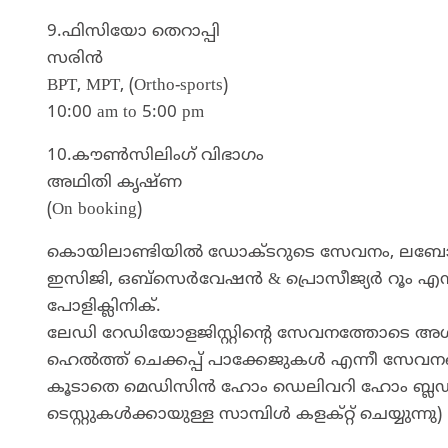
9.ഫിസിയോ തെറാപ്പി
സരിൻ
BPT, MPT, (Ortho-sports)
10:00 am to 5:00 pm
10.കൗൺസിലിംഗ് വിഭാഗം
അഥിതി കൃഷ്ണ
(On booking)
കൊയിലാണ്ടിയില്‍ ഡോക്ടറുടെ സേവനം, ലബോറട്ടറി 
ഇസിജി, ഒബ്‌സെര്‍വേഷന്‍ & പ്രൊസീജ്യര്‍ റൂം എന്ന
പോളിക്ലിനിക്.
ലേഡി റേഡിയോളജിസ്റ്റിന്റെ സേവനത്തോടെ അള്‍ട്
ഹെല്‍ത്ത് ചെക്കപ്പ് പാക്കേജുകള്‍ എന്നീ സേവനങ
കൂടാതെ മെഡിസിൻ ഹോം ഡെലിവറി ഹോം ബ്ലഡ്‌
ടെസ്റ്റുകൾക്കായുള്ള സാമ്പിൾ കളക്റ്റ് ചെയ്യുന്നു)