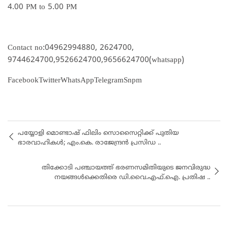
4.00 PM to 5.00 PM
Contact no:04962994880, 2624700,
9744624700,9526624700,9656624700(whatsapp)
FacebookTwitterWhatsAppTelegramSnpm
പയ്യോളി മൊണ്ടാഷ് ഫിലിം സൊസൈറ്റിക്ക് പുതിയ
ഭാരവാഹികൾ; എം.കെ. രാജേന്ദ്രൻ പ്രസിഡ ..
തിക്കോടി പഞ്ചായത്ത് ഭരണസമിതിയുടെ ജനവിരുദ്ധ
നയങ്ങൾക്കെതിരെ ഡി.വൈ.എഫ്.ഐ. പ്രതിഷ ..