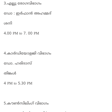
3.എല്ലു രോഗവിഭാഗം
ഡോ : ഇർഫാൻ അഹമ്മദ്
ശനി
4.00 PM to 7. 00 PM
4.കാർഡിയോളജി വിഭാഗം
ഡോ. ഹരിദാസ്
തിങ്കൾ
4 PM to 5.30 PM
5.കൗൺസിലിംഗ് വിഭാഗം