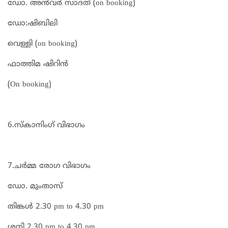
ഡോ. അൻവർ സാദത് (on booking)
ഡോ:ഷിബിലി
വെള്ളി (on booking)
ഫാത്തിമ ഷിറിൻ
(On booking)
6.സ്കാനിംഗ് വിഭാഗം
7.ചർമ്മ രോഗ വിഭാഗം
ഡോ. മുംതാസ്
തിങ്കൾ 2.30 pm to 4.30 pm
ശനി 2.30 pm to 4.30 pm