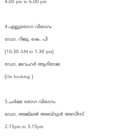
4.00 pm to 6.00 pm
4.എല്ലുരോഗ വിഭാഗം
ഡോ. റിജു. കെ. പി
(10.30 AM to 1.30 pm)
ഡോ. ജവഹർ ആദിരാജ
(On booking )
5.ചർമ്മ രോഗ വിഭാഗം
ഡോ. അജ്മൽ അബ്ദുൾ അസീസ്
2.15pm to 3.15pm