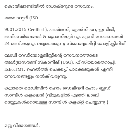
കൊയിലാണ്ടിയില്‍ ഡോക്ടറുടെ സേവനം,
ലബോറട്ടറി (ISO
9001:2015 Certified ), ഫാര്‍മസി, എക്‌സ് -റേ, ഇസിജി,
ഒബ്‌സെര്‍വേഷന്‍ & പ്രൊസീജ്യര്‍ റൂം എന്നീ സേവനങ്ങള്‍
24 മണിക്കൂറും ലഭ്യമാക്കുന്നു സ്‌പെഷ്യാലിറ്റി പോളിക്ലിനിക്.
ലേഡി റേഡിയോളജിസ്റ്റിന്റെ സേവനത്തോടെ
അള്‍ട്രാസൗണ്ട് സ്‌കാനിങ് (USG), ഫിസിയോതെറാപ്പി,
Echo,TMT, ഹെല്‍ത്ത് ചെക്കപ്പ് പാക്കേജുകള്‍ എന്നീ
സേവനങ്ങളും നല്‍കിവരുന്നു.
കൂടാതെ മെഡിസിൻ ഹോം ഡെലിവറി ഹോം ബ്ലഡ്‌
സാമ്പിൾ കളക്ഷൻ (വീടുകളിൽ എത്തി ലാബ്
ടെസ്റ്റുകൾക്കായുള്ള സാമ്പിൾ കളക്റ്റ് ചെയ്യുന്നു )
മറ്റു വിഭാഗങ്ങൾ.