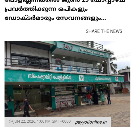
പോളിക്ലിനിക്കിൽ ജൂൺ 23 ചൊവ്വാഴ്ച
പ്രവർത്തിക്കുന്ന ഒപികളും
ഡോക്ടർമാരും സേവനങ്ങളും…
SHARE THE NEWS :
JUN 22, 2026, 1:00 PM GMT+0000
payyolionline.in