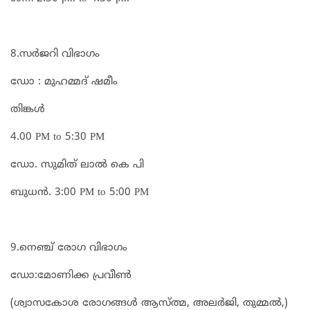
8.സർജറി വിഭാഗം
ഡോ : മുഹമ്മദ്‌ ഷമീം
തിങ്കൾ
4.00 PM to 5:30 PM
ഡോ. സുമിത് ലാൽ കെ പി
ബുധൻ. 3:00 PM to 5:00 PM
9.നെഞ്ച് രോഗ വിഭാഗം
ഡോ:മോണിക്ക പ്രവീൺ
(ശ്വാസകോശ രോഗങ്ങൾ ആസ്ത്മ, അലർജി, തുമ്മൽ,)