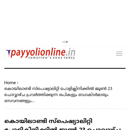
-->
Toggl
navig
Home
കൊയിലാണ്ടി സ്പെഷ്യാലിറ്റി പോളിക്ലിനിക്കിൽ ജൂൺ 23
ചൊവ്വാഴ്ച പ്രവർത്തിക്കുന്ന ഒപികളും ഡോക്ടർമാരും
സേവനങ്ങളും…
കൊയിലാണ്ടി സ്പെഷ്യാലിറ്റി