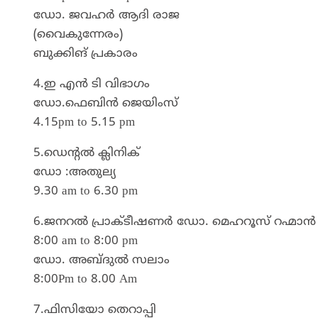
ഡോ. ജവഹർ ആദി രാജ
(വൈകുന്നേരം)
ബുക്കിങ് പ്രകാരം
4.ഇ എൻ ടി വിഭാഗം
ഡോ.ഫെബിൻ ജെയിംസ്
4.15pm to 5.15 pm
5.ഡെന്റൽ ക്ലിനിക്
ഡോ :അതുല്യ
9.30 am to 6.30 pm
6.ജനറൽ പ്രാക്ടീഷണർ ഡോ. മെഹറൂസ് റഹ്മാൻ
8:00 am to 8:00 pm
ഡോ. അബ്ദുൽ സലാം
8:00Pm to 8.00 Am
7.ഫിസിയോ തെറാപ്പി