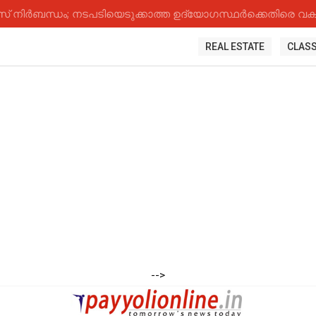
നിർബന്ധം; നടപടിയെടുക്കാത്ത ഉദ്യോ​ഗസ്ഥർക്കെതിരെ വകുപ
REAL ESTATE
CLASS
-->