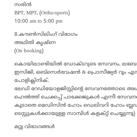
സരിൻ
BPT, MPT, (Ortho-sports)
10:00 am to 5:00 pm
8.കൗൺസിലിംഗ് വിഭാഗം
അഥിതി കൃഷ്ണ
(On booking)
കൊയിലാണ്ടിയില്‍ ഡോക്ടറുടെ സേവനം, ലബോറട്ടറി 
ഇസിജി, ഒബ്‌സെര്‍വേഷന്‍ & പ്രൊസീജ്യര്‍ റൂം എന്ന
പോളിക്ലിനിക്.
ലേഡി റേഡിയോളജിസ്റ്റിന്റെ സേവനത്തോടെ അള്‍ട്
ഹെല്‍ത്ത് ചെക്കപ്പ് പാക്കേജുകള്‍ എന്നീ സേവനങ
കൂടാതെ മെഡിസിൻ ഹോം ഡെലിവറി ഹോം ബ്ലഡ്‌
ടെസ്റ്റുകൾക്കായുള്ള സാമ്പിൾ കളക്റ്റ് ചെയ്യുന്നു)
മറ്റു വിഭാഗങ്ങൾ