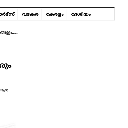
ർട്സ്
വടകര
കേരളം
ദേശീയം
ങ്ങളും……
രും
EWS :