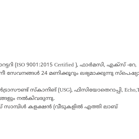
(ISO 9001:2015 Certified ), ഫാര്‍മസി, എക്‌സ് -റേ,
ീ സേവനങ്ങള്‍ 24 മണിക്കൂറും ലഭ്യമാക്കുന്നു സ്‌പെഷ്യാല
രാസൗണ്ട് സ്‌കാനിങ് (USG), ഫിസിയോതെറാപ്പി, Echo,
്ങളും നല്‍കിവരുന്നു.
 സാമ്പിൾ കളക്ഷൻ (വീടുകളിൽ എത്തി ലാബ്