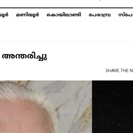
ൂര്‍
മണിയൂര്‍
കൊയിലാണ്ടി
പേരാമ്പ്ര
സ്പോ
ന്തരിച്ചു
SHARE THE N