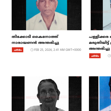
തിക്കോടി കൈനോത്ത്
പള്ളിക്കര
നാരായണൻ അന്തരിച്ചു
മരുതിയിട്
അന്തരിച്ചു
ചരമം
FEB 25, 2026, 2:41 AM GMT+0000
ചരമം