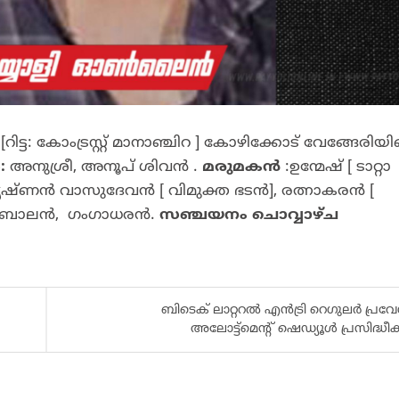
 [റിട്ട: കോംട്രസ്റ്റ് മാനാഞ്ചിറ ] കോഴിക്കോട് വേങ്ങേരിയ
:
അനുശ്രീ, അനൂപ് ശിവൻ .
മരുമകൻ
:ഉന്മേഷ് [ ടാറ്റാ
ഷ്ണൻ വാസുദേവൻ [ വിമുക്ത ഭടൻ], രത്നാകരൻ [
രായ ബാലൻ, ഗംഗാധരൻ.
സഞ്ചയനം ചൊവ്വാഴ്ച
ബിടെക് ലാറ്ററൽ എൻട്രി റെഗുലർ പ്രവ
അലോട്ട്മെന്റ് ഷെഡ്യൂൾ പ്രസിദ്ധീക