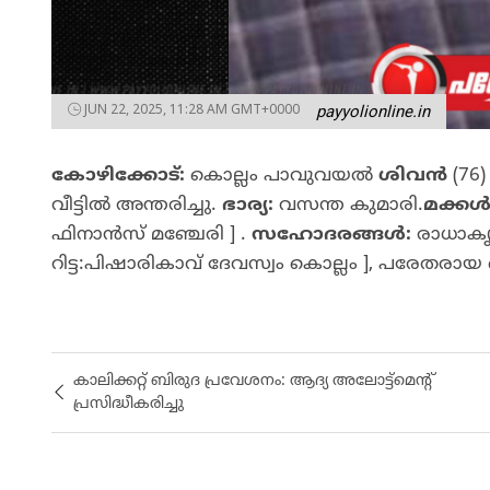
JUN 22, 2025, 11:28 AM GMT+0000
payyolionline.in
കോഴിക്കോട്:
കൊല്ലം പാവുവയൽ
ശിവൻ
(76)
വീട്ടിൽ അന്തരിച്ചു.
ഭാര്യ:
വസന്ത കുമാരി.
മക്കൾ
ഫിനാൻസ് മഞ്ചേരി ] .
സഹോദരങ്ങൾ:
രാധാകൃ
റിട്ട:പിഷാരികാവ് ദേവസ്വം കൊല്ലം ], പരേത
കാലിക്കറ്റ് ബിരുദ പ്രവേശനം: ആദ്യ അലോട്ട്മെന്റ്
പ്രസിദ്ധീകരിച്ചു