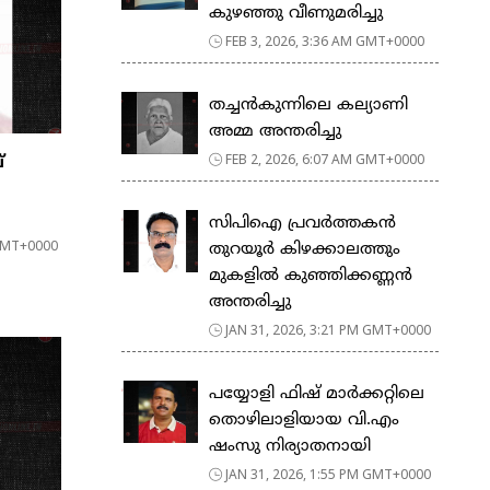
കുഴഞ്ഞു വീണുമരിച്ചു
FEB 3, 2026, 3:36 AM GMT+0000
തച്ചൻകുന്നിലെ കല്യാണി
അമ്മ അന്തരിച്ചു
FEB 2, 2026, 6:07 AM GMT+0000
്
സിപിഐ പ്രവർത്തകൻ
 GMT+0000
തുറയൂർ കിഴക്കാലത്തും
മുകളിൽ കുഞ്ഞിക്കണ്ണൻ
അന്തരിച്ചു
JAN 31, 2026, 3:21 PM GMT+0000
പയ്യോളി ഫിഷ് മാർക്കറ്റിലെ
തൊഴിലാളിയായ വി.എം
ഷംസു നിര്യാതനായി
JAN 31, 2026, 1:55 PM GMT+0000