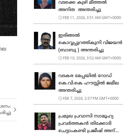
വടക്കെ കുഴി മീത്തൽ
അനിത അന്തരിച്ചു
FEB 11, 2026, 3:51 AM GMT+0000
ഇരിങ്ങൽ
കൊവ്വപ്പുറത്ത്കുനി വിജയൻ
ിലെ
(ബാബു ) അന്തരിച്ചു
FEB 10, 2026, 3:52 AM GMT+0000
വടകര മേപ്പയിൽ റോഡ്
കെ.വി.കെ ഹൗസ്സിൽ ജമീല
അന്തരിച്ചു
FEB 7, 2026, 2:37 PM GMT+0000
േശനം:
രിച്ചു
പ്രമുഖ പ്രവാസി സാമൂഹ്യ
പ്രവർത്തകൻ തിക്കോടി
ചെട്ടാംകണ്ടി പ്രജീഷ് അന്...