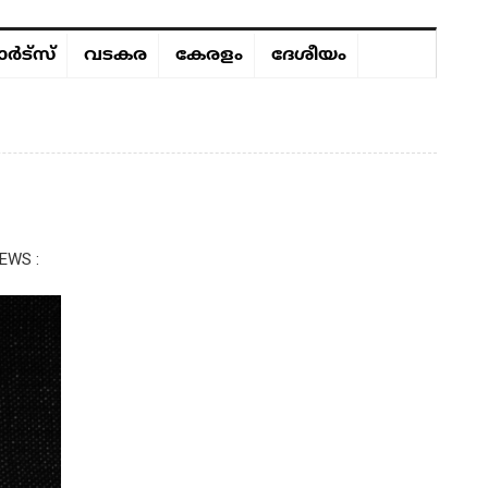
ർട്സ്
വടകര
കേരളം
ദേശീയം
EWS :