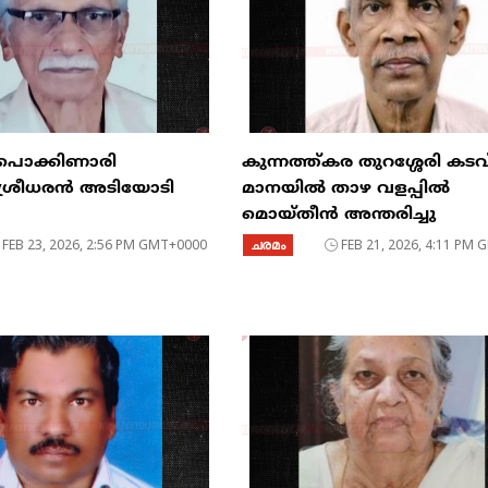
 പൊക്കിണാരി
കുന്നത്ത്കര തുറശ്ശേരി കടവ
ട് ശ്രീധരൻ അടിയോടി
മാനയിൽ താഴ വളപ്പിൽ
മൊയ്തീൻ അന്തരിച്ചു
FEB 23, 2026, 2:56 PM GMT+0000
ചരമം
FEB 21, 2026, 4:11 PM