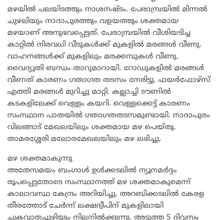
മഴയിൽ പലയിടത്തും നാശനഷ്ടം. പേരാമ്പ്രയിൽ മിന്നൽ
ചുഴലിയും നാദാപുരത്തും വളയത്തും ശക്തമായ
മഴയാണ് അനുഭവപ്പെട്ടത്. പേരാമ്പ്രയിൽ വീശിയടിച്ച
കാറ്റിൽ നിരവധി വീടുകൾക്ക് മുകളിൽ മരങ്ങൾ വീണു.
വാഹനങ്ങൾക്ക് മുകളിലും മരക്കമ്പുകൾ വീണു.
വൈദ്യുതി ബന്ധം താറുമാറായി. റോഡുകളിൽ മരങ്ങൾ
വീണത് കാരണം ഗതാഗത തടസം നേരിട്ടു. ഫയർഫോഴ്സ്
എത്തി മരങ്ങൾ മുറിച്ചു മാറ്റി. കല്ലാച്ചി ടൗണിൽ
കടകളിലേക്ക് വെള്ളം കയറി. വെള്ളക്കെട്ട് കാരണം
സംസ്ഥാന പാതയിൽ ഗതാഗതതടസമുണ്ടായി. നാദാപുരം
വിലങ്ങാട് മേഖലയിലും ശക്തമായ മഴ പെയ്തു.
താമരശ്ശേരി മലോരമേഖലയിലും മഴ ലഭിച്ചു.
മഴ ശക്തമാകുന്നു
അതേസമയം ബംഗാൾ ഉൾക്കടലിൽ ന്യൂനമർദ്ദം
രൂപപ്പെട്ടതോടെ സംസ്ഥാനത്ത് മഴ ശക്തമാകുമെന്ന്
കാലാവസ്ഥ കേന്ദ്രം അറിയിച്ചു. അറബിക്കടലിൽ കേരള
തീരത്തോട് ചേർന്ന് ലക്ഷദ്വീപിന് മുകളിലായി
ചക്രവാതച്ചുഴിയും നിലനിൽക്കുന്നു. അടുത്ത 5 ദിവസം