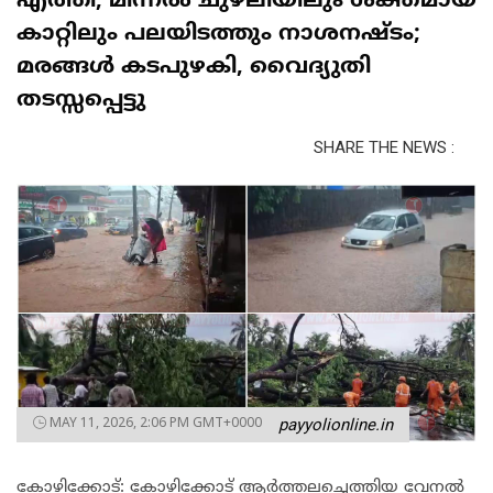
എത്തി, മിന്നൽ ചുഴലിയിലും ശക്തമായ
കാറ്റിലും പലയിടത്തും നാശനഷ്ടം;
മരങ്ങൾ കടപുഴകി, വൈദ്യുതി
തടസ്സപ്പെട്ടു
SHARE THE NEWS :
MAY 11, 2026, 2:06 PM GMT+0000
payyolionline.in
കോഴിക്കോട്: കോഴിക്കോട് ആർത്തലച്ചെത്തിയ വേനൽ