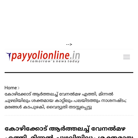
-->
Toggl
navig
Home
കോഴിക്കോട് ആർത്തലച്ച് വേനൽമഴ എത്തി, മിന്നൽ
ചുഴലിയിലും ശക്തമായ കാറ്റിലും പലയിടത്തും നാശനഷ്ടം;
മരങ്ങൾ കടപുഴകി, വൈദ്യുതി തടസ്സപ്പെട്ടു
കോഴിക്കോട് ആർത്തലച്ച് വേനൽമഴ