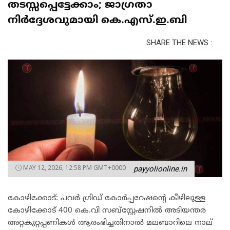
തടസ്സപ്പെട്ടേക്കാം; ജാഗ്രതാ
നിർദ്ദേശവുമായി കെ.എസ്.ഇ.ബി
SHARE THE NEWS :
MAY 12, 2026, 12:58 PM GMT+0000
payyolionline.in
കോഴിക്കോട്: പവർ ഗ്രിഡ് കോർപ്പറേഷന്റെ കീഴിലുള്ള
കോഴിക്കോട് 400 കെ.വി സബ്സ്റ്റേഷനിൽ അടിയന്തര
അറ്റകുറ്റപ്പണികൾ ആരംഭിച്ചതിനാൽ മലബാറിലെ നാല്