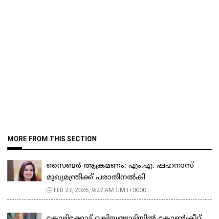
MORE FROM THIS SECTION
സൈബർ ആക്രമണം: എം.എ. ഷഹനാസ്
മുഖ്യമന്ത്രിക്ക് പരാതിനൽകി
FEB 23, 2026, 9:22 AM GMT+0000
കോഴിക്കോട് വലിയങ്ങാടിയിൽ കോൺക്രീറ്റ്