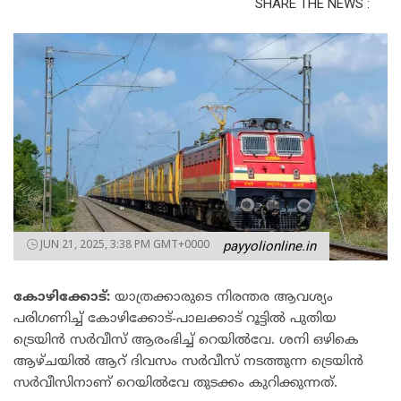
SHARE THE NEWS :
JUN 21, 2025, 3:38 PM GMT+0000
payyolionline.in
കോഴിക്കോട്:
യാത്രക്കാരുടെ നിരന്തര ആവശ്യം
പരിഗണിച്ച് കോഴിക്കോട്-പാലക്കാട് റൂട്ടിൽ പുതിയ
ട്രെയിൻ സർവീസ് ആരംഭിച്ച് റെയിൽവേ. ശനി ഒഴികെ
ആഴ്ചയിൽ ആറ് ദിവസം സർവീസ് നടത്തുന്ന ട്രെയിൻ
സർവീസിനാണ് റെയിൽവേ തുടക്കം കുറിക്കുന്നത്.