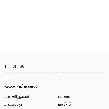
പ്രധാന ലിങ്കുകൾ
അറിയിപ്പുകള്‍
ഭാരതം
ആരോഗ്യം
മൂവീസ്