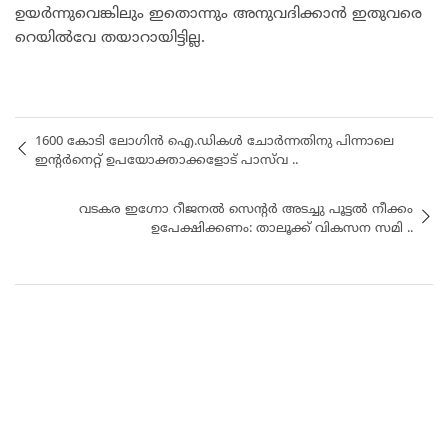
ഉയർന്നുവെങ്കിലും ഇതൊന്നും അനുവദിക്കാൻ ഇതുവരെ
റെയിൽവേ തയാറായിട്ടില്ല.
1600 കോടി ലോഗിൻ ഐ.ഡികൾ ചോർന്നതിനു പിന്നാലെ
ഇന്റർനെറ്റ് ഉപയോക്താക്കളോട് പാസ്‌വ ..
വടകര ഇഗ്നോ റീജനൽ സെൻ്റർ അടച്ചു പൂട്ടൽ നീക്കം
ഉപേക്ഷിക്കണം: താലൂക്ക് വികസന സമി ..