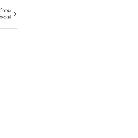
ന്നും
്ഞാതൻ