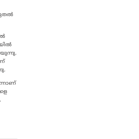
ൂടുതൽ
കൽ
ൈയിൽ
യുന്നു.
ണ്
ു.
ന്നാണ്
കളെ
.