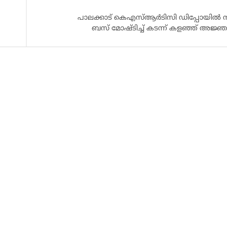
പാലക്കാട് കെഎസ്ആർടിസി ഡിപ്പോയിൽ നി
ബസ് മോഷ്ടിച്ച് കടന്ന് കളഞ്ഞ് അജ