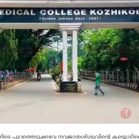
ടെ പുറത്തെടുക്കവേ നവജാതശിശുവിന്റെ കയ്യൊടിഞ