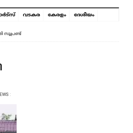
ർട്സ്
വടകര
കേരളം
ദേശീയം
സൂപ്രണ്ട്
ി
EWS :