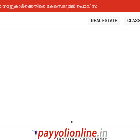
നാട്ടുകാർക്കെതിരെ കേസെടുത്ത് പൊലീസ്
REAL ESTATE
CLASS
-->