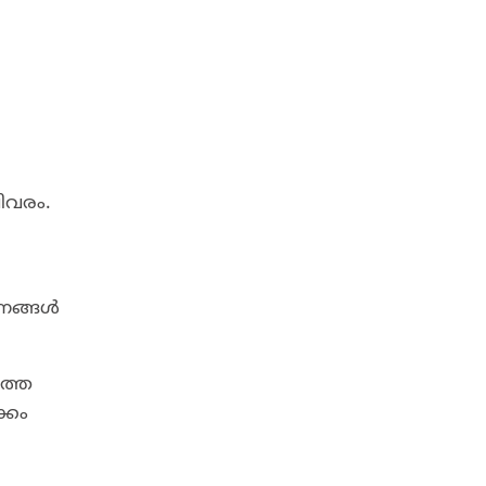
ിവരം.
രണങ്ങൾ
നത്ത
്കം