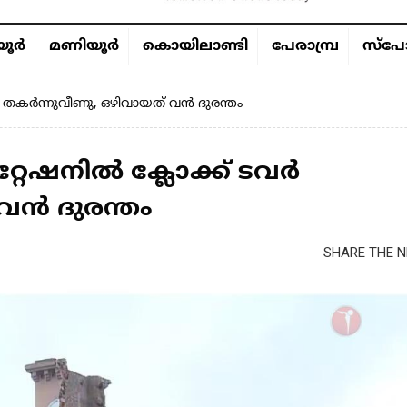
ൂര്‍
മണിയൂര്‍
കൊയിലാണ്ടി
പേരാമ്പ്ര
സ്പോ
ർ തകർന്നുവീണു, ഒഴിവായത് വൻ ദുരന്തം
റേഷനിൽ ക്ലോക്ക് ടവർ
വൻ ദുരന്തം
SHARE THE N