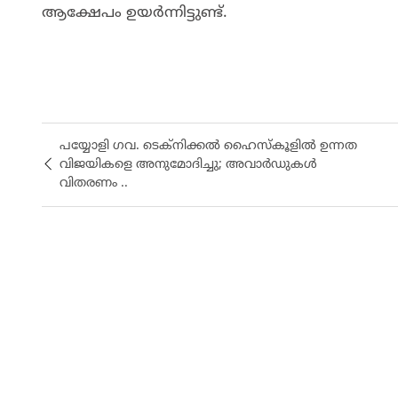
ആക്ഷേപം ഉയർന്നിട്ടുണ്ട്.
പയ്യോളി ഗവ. ടെക്നിക്കൽ ഹൈസ്കൂളിൽ ഉന്നത
വിജയികളെ അനുമോദിച്ചു; അവാർഡുകൾ
വിതരണം ..