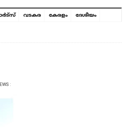
ർട്സ്
വടകര
കേരളം
ദേശീയം
EWS :