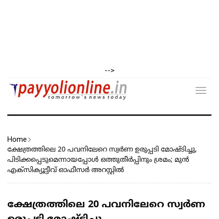
-->
Toggl
navig
Home
ക്ഷേത്രത്തിലെ 20 പവനിലേറെ സ്വർണ ഉരുപ്പടി മോഷ്ടിച്ചു,
പിടിക്കപ്പെടുമെന്നായപ്പോൾ ഒത്തുതീർപ്പിനും ശ്രമം; മുൻ
എക്‌സിക്യൂട്ടീവ് ഓഫീസർ അറസ്റ്റിൽ
ക്ഷേത്രത്തിലെ 20 പവനിലേറെ സ്വർണ