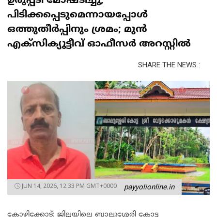
ഉരുപ്പടി മോഷ്ടിച്ചു,
പിടിക്കപ്പെടുമെന്നായപ്പോൾ
ഒത്തുതീർപ്പിനും ശ്രമം; മുൻ
എക്‌സിക്യൂട്ടീവ് ഓഫീസർ അറസ്റ്റിൽ
SHARE THE NEWS :
JUN 14, 2026, 12:33 PM GMT+0000
payyolionline.in
കോഴിക്കോട്: ജില്ലയിലെ ബാലുശ്ശേരി കോട്ട