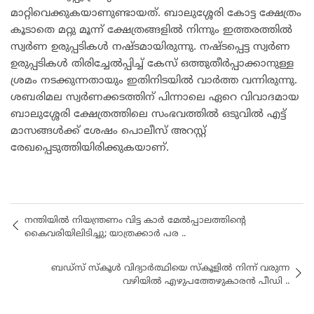
മാറ്റിവെക്കുകയാണുണ്ടായത്. ബാലുശ്ശേരി കോട്ട ക്ഷേത്രം
കൂടാതെ മറ്റു മൂന്ന് ക്ഷേത്രങ്ങളിൽ നിന്നും ഇത്തരത്തിൽ
സ്വർണ ഉരുപ്പടികൾ നഷ്ടമായിരുന്നു. നഷ്ടപ്പെട്ട സ്വർണ
ഉരുപ്പടികൾ തിരിച്ചേൽപ്പിച്ച് കേസ് ഒത്തുതീർപ്പാക്കാനുള്ള
ശ്രമം നടക്കുന്നതായും ഇതിനിടയിൽ വാർത്ത വന്നിരുന്നു.
ശബരിമല സ്വർണക്കടത്തിന് പിന്നാലെ ഏറെ വിവാദമായ
ബാലുശ്ശേരി ക്ഷേത്രത്തിലെ സംഭവത്തിൽ ഒടുവിൽ എട്ട്
മാസങ്ങൾക്ക് ശേഷം പൊലീസ് അറസ്റ്റ്
രേഖപ്പെടുത്തിയിരിക്കുകയാണ്.
നന്തിയിൽ നിയന്ത്രണം വിട്ട കാർ മേൽപ്പാലത്തിന്റെ
കൈവരിയിലിടിച്ചു; യാത്രക്കാർ പര ..
ബഡ്‌സ് സ്‌കൂൾ വിദ്യാർത്ഥിയെ സ്‌കൂളിൽ നിന്ന് വരുന്ന
വഴിയിൽ എഴുപത്തേഴുകാരൻ പീഡി ..