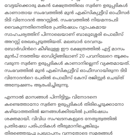
വേട്ടയ്‌ക്കൊരു മകൻ ക്ഷേത്രത്തിലെ സ്വർണ ഉരുപ്പടികൾ
കാണാതായ സംഭവത്തിൽ മുൻ എക്‌സിക്യുട്ടീവ് ഓഫീസർ
ടിടി വിനോദൻ അറസ്റ്റിൽ. സംഭവത്തിൽ നിയമനടപടി
വൈകുന്നതിനെതിരേ പ്രതിഷേധം വ്യാപകമായ
സാഹചര്യത്തിന് പിന്നാലെയാണ് ബാലുശ്ശേരി പൊലീസ്
അറസ്റ്റ് രേഖപ്പെടുത്തിയത്. മലബാർ ദേവസ്വം
ബോർഡിൻറെ കീഴിലുള്ള ഈ ക്ഷേത്രത്തിൽ എട്ട് മാസം
മുൻപ് നടത്തിയ ഓഡിറ്റിങ്ങിലാണ് 20 പവനിലേറെ തൂക്കം
വരുന്ന സ്വർണ ഉരുപ്പടികൾ കാണാനില്ലെന്ന് വ്യക്തമായത്.
സംഭവത്തിൽ മുൻ എക്‌സിക്യുട്ടീവ് ഓഫീസറായിരുന്ന ടിടി
വിനോദൻറെ പേരിൽ പൊലീസ് കേസ് രജിസ്റ്റർ ചെയ്ത്
അന്വേഷണം ആരംഭിച്ചിരുന്നു.
എന്നാൽ മാസങ്ങൾ പിന്നിട്ടിട്ടും വിനോദനെ
കണ്ടെത്താനോ സ്വർണ ഉരുപ്പടികൾ തിരിച്ചെടുക്കാനോ
കഴിയാത്തതിൽ ജനങ്ങൾക്കിടയിൽ പ്രതിഷേധം
ശക്തമായി. വിവിധ സംഘടനകളുടെ നേതൃത്വത്തിൽ
പ്രതിഷേധ പരിപാടികൾ തീരുമാനിച്ചെങ്കിലും
തിരഞ്ഞെടുപ്പു പ്രഖ്യാപനം വന്നതോടെ സമരങ്ങൾ