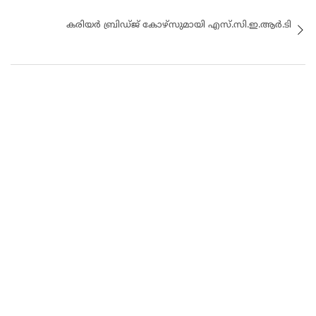
കരിയർ ബ്രിഡ്ജ് കോഴ്സുമായി എസ്.സി.ഇ.ആർ.ടി