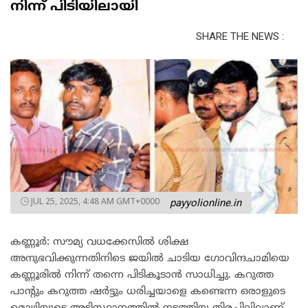
നിന്ന് പിടിയിലായി
SHARE THE NEWS :
JUL 25, 2025, 4:48 AM GMT+0000
payyolionline.in
കണ്ണൂർ: സൗമ്യ വധക്കേസിൽ ശിക്ഷ
അനുഭവിക്കുന്നതിനിടെ ജയിൽ ചാടിയ ഗോവിന്ദചാമിയെ
കണ്ണൂരിൽ നിന്ന് തന്നെ പിടികൂടാൻ സാധിച്ചു. കറുത്ത
പാൻ്റും കറുത്ത ഷർട്ടും ധരിച്ചയാളെ കണ്ടെന്ന ഒരാളുടെ