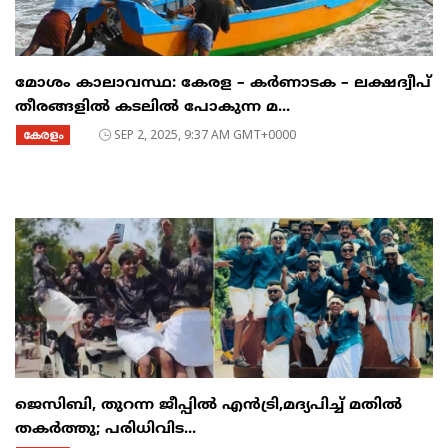
മോശം കാലാവസ്ഥ: കേരള – കർണാടക – ലക്ഷദ്വീപ്
തീരങ്ങളിൽ കടലിൽ പോകുന്ന മ...
കേരളം
SEP 2, 2025, 9:37 AM GMT+0000
ജെസിബി, തുറന്ന ജീപ്പില്‍ എൻട്രി,മദ്യപിച്ച് മതിൽ
തകര്‍ത്തു; പരിധിവിട...