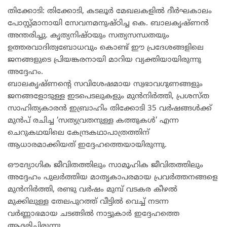
തിക്കോടി: തിക്കോടി, കടലൂർ മേഖലകളിൽ ദീർഘകാലം
പോസ്റ്റ്മാനായി സേവനമനുഷ്ഠിച്ച കെ. ബാലകൃഷ്ണൻ
അന്തരിച്ചു. കൃത്യനിഷ്ഠയും സത്യസന്ധതയും
ഉത്തരവാദിത്വബോധവും കൊണ്ട് ഈ പ്രദേശങ്ങളിലെ
ജനങ്ങളുടെ പ്രിയങ്കരനായി മാറിയ വ്യക്തിയായിരുന്നു
അദ്ദേഹം.
ബാലകൃഷ്ണന്റെ സവിശേഷമായ സ്വഭാവഗുണങ്ങളും
ജനങ്ങളോടുള്ള ഇടപെടലുകളും മുൻനിർത്തി, പ്രശസ്ത
സാഹിത്യകാരൻ ഇബ്രാഹിം തിക്കോടി 35 വർഷങ്ങൾക്ക്
മുൻപ് രചിച്ച ‘സത്യവ്രതനുള്ള കത്തുകൾ’ എന്ന
ചെറുകഥയിലെ കേന്ദ്രകഥാപാത്രത്തിന്
ആധാരമാക്കിയത് ഇദ്ദേഹത്തെയായിരുന്നു.
ഔദ്യോഗിക ജീവിതത്തിലും സാമൂഹിക ജീവിതത്തിലും
അദ്ദേഹം പുലർത്തിയ മാതൃകാപരമായ പ്രവർത്തനങ്ങളെ
മുൻനിർത്തി, രണ്ടു വർഷം മുമ്പ് വടകര കീഴൽ
മുക്കിലുള്ള തേലപുറത്ത് വീട്ടിൽ വെച്ച് നടന്ന
വർണ്ണാഭമായ ചടങ്ങിൽ നാട്ടുകാർ ഇദ്ദേഹത്തെ
ആദരിച്ചിരുന്നു.