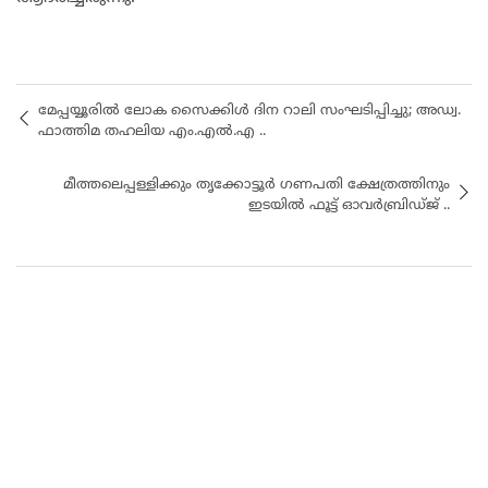
മേപ്പയ്യൂരിൽ ലോക സൈക്കിൾ ദിന റാലി സംഘടിപ്പിച്ചു; അഡ്വ.
ഫാത്തിമ തഹലിയ എം.എൽ.എ ..
മീത്തലെപ്പള്ളിക്കും തൃക്കോട്ടൂർ ഗണപതി ക്ഷേത്രത്തിനും
ഇടയിൽ ഫൂട്ട് ഓവർബ്രിഡ്ജ് ..