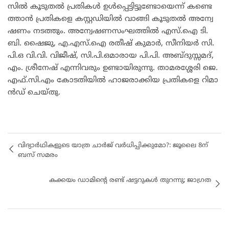
സി​ൽ കൂ​ടു​ത​ൽ പ്ര​തി​ക​ൾ ഉ​ൾ​പ്പെ​ട്ടി​ട്ടു​ണ്ടോ​യെ​ന്ന് ക​ണ്ടെ​
ത്താ​ൻ പ്ര​തി​ക​ളെ ക​സ്റ്റ​ഡി​യി​ൽ വാ​ങ്ങി കൂ​ടു​ത​ൽ അ​ന്വേ​
ഷ​ണം ന​ട​ത്തും. അ​ന്വേ​ഷ​ണ​സം​ഘ​ത്തി​ൽ എ​സ്.​ഐ ടി.​
ബി. ഷൈ​ജു, എ.​എ​സ്.​ഐ ര​തീ​ഷ് കു​മാ​ർ, സീ​നി​യ​ർ സി.​
പി.​ഒ വി.​വി. വി​ജീ​ഷ്, സി.​പി.​ഒ​മാ​രാ​യ പി.​പി. അ​ബ്ദു​സ്സ​മ​ദ്,
എം. ​ശ്രീ​നേ​ഷ് എ​ന്നി​വ​രും ഉ​ണ്ടാ​യി​രു​ന്നു. താ​മ​ര​ശ്ശേ​രി ജെ.​
എ​ഫ്.​സി.​എം കോ​ട​തി​യി​ൽ ഹാ​ജ​രാ​ക്കി​യ പ്ര​തി​ക​ളെ റി​മാ​
ൻ​ഡ് ചെ​യ്തു.
വിദ്യാര്‍ഥികളുടെ യാത്ര ചാർജ് വർധിപ്പിക്കുമോ?: ജൂലൈ 8ന്
ബസ് സമരം
കക്കയം ഡാമിന്റെ രണ്ട് ഷട്ടറുകൾ തുറന്നു; ജാഗ്രത