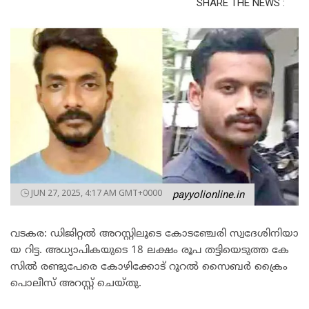
SHARE THE NEWS :
JUN 27, 2025, 4:17 AM GMT+0000
payyolionline.in
വ​ട​ക​ര: ഡി​ജി​റ്റ​ൽ അ​റ​സ്റ്റി​ലൂ​ടെ കോ​ട​ഞ്ചേ​രി സ്വ​ദേ​ശി​നി​യാ​
യ റി​ട്ട. അ​ധ്യാ​പി​ക​യു​ടെ 18 ല​ക്ഷം രൂ​പ ത​ട്ടി​യെ​ടു​ത്ത കേ​
സി​ൽ ര​ണ്ടു​പേ​രെ കോ​ഴി​ക്കോ​ട് റൂ​റ​ൽ സൈ​ബ​ർ ക്രൈം ​
പൊ​ലീ​സ് അ​റ​സ്റ്റ് ചെ​യ്തു.