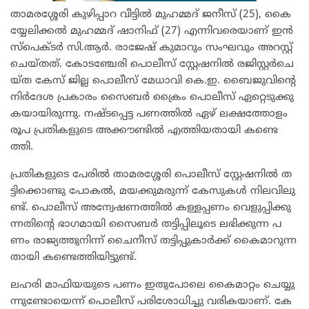
താ​മ​ര​ശ്ശേ​രി കു​ഴി​പ്പാ​റ വീ​ട്ടി​ൽ മു​ഹ​മ്മ​ദ് ജ​നീ​സ് (25), കൈ​
യ്യേ​ലി​ക്ക​ൽ മു​ഹ​മ്മ​ദ് ഷാ​നി​ഫ് (27) എ​ന്നി​വ​രെ​യാ​ണ് ഇ​ൻ​
സ്പെ​ക്ട​ർ സി.​ആ​ർ. രാ​ജേ​ഷ് കു​മാ​റും സം​ഘ​വും അ​റ​സ്റ്റ്
ചെ​യ്ത​ത്. കോ​ട​ഞ്ചേ​രി പൊ​ലീ​സ് സ്റ്റേ​ഷ​നി​ൽ ര​ജി​സ്റ്റ​ർ​ചെ​
യ്ത കേ​സ് ജി​ല്ല പൊ​ലീ​സ് മേ​ധാ​വി കെ.​ഇ. ബൈ​ജു​വി​ന്റെ
നി​ർ​ദേ​ശ പ്ര​കാ​രം സൈ​ബ​ർ ക്രൈം ​പൊ​ലീ​സ് ഏ​റ്റെ​ടു​ക്കു​
ക​യാ​യി​രു​ന്നു. ന​ഷ്ട​പ്പെ​ട്ട പ​ണ​ത്തി​ൽ ഏ​ഴ് ല​ക്ഷ​ത്തോ​ളം
രൂ​പ പ്ര​തി​ക​ളു​ടെ അ​ക്കൗ​ണ്ടി​ൽ എ​ത്തി​യ​താ​യി ക​ണ്ടെ​
ത്തി.
പ്ര​തി​ക​ളു​ടെ പേ​രി​ൽ താ​മ​ര​ശ്ശേ​രി പൊ​ലീ​സ് സ്റ്റേ​ഷ​നി​ൽ ത​
ട്ടി​ക്കൊ​ണ്ടു പോ​ക​ൽ, മ​യ​ക്കു​മ​രു​ന്ന് കേ​സു​ക​ൾ നി​ല​വി​ലു​
ണ്ട്. പൊ​ലീ​സ് അ​ന്വേ​ഷ​ണ​ത്തി​ൽ ക​ള്ള​പ്പ​ണം വെ​ളു​പ്പി​ക്കു​
ന്ന​തി​ന്റെ ഭാ​ഗ​മാ​യി സൈ​ബ​ർ ത​ട്ടി​പ്പി​ലൂ​ടെ ല​ഭി​ക്കു​ന്ന പ​
ണം രാ​ജ്യ​ത്തു​നി​ന്ന് ചൈ​നീ​സ് ത​ട്ടി​പ്പു​കാ​ർ​ക്ക് കൈ​മാ​റു​ന്ന​
താ​യി ക​ണ്ടെ​ത്തി​യി​ട്ടു​ണ്ട്.
ല​ഹ​രി മാ​ഫി​യ​യു​ടെ പ​ണം ഇ​തു​പോ​ലെ കൈ​മാ​റ്റം ചെ​യ്യു​
ന്നു​ണ്ടോ​യെ​ന്ന് പൊ​ലീ​സ് പ​രി​ശോ​ധി​ച്ചു വ​രി​ക​യാ​ണ്. കേ​