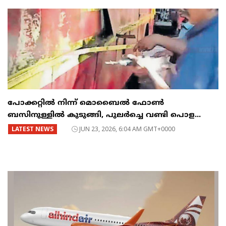
പോക്കറ്റിൽ നിന്ന് മൊബൈൽ ഫോൺ
ബസിനുള്ളിൽ കുടുങ്ങി, പുലർച്ചെ വണ്ടി പൊള...
LATEST NEWS
JUN 23, 2026, 6:04 AM GMT+0000