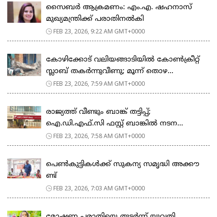
സൈബർ ആക്രമണം: എം.എ. ഷഹനാസ്
മുഖ്യമന്ത്രിക്ക് പരാതിനൽകി
FEB 23, 2026, 9:22 AM GMT+0000
കോഴിക്കോട് വലിയങ്ങാടിയിൽ കോൺക്രീറ്റ്
സ്ലാബ് തകർന്നുവീണു; മൂന്ന് തൊഴ...
FEB 23, 2026, 7:59 AM GMT+0000
രാജ്യത്ത് വീണ്ടും ബാങ്ക് തട്ടിപ്പ്;
ഐ.ഡി.എഫ്.സി ഫസ്റ്റ് ബാങ്കിൽ നടന...
FEB 23, 2026, 7:58 AM GMT+0000
പെ​ൺ​കു​ട്ടി​ക​ൾ​ക്ക് സു​ക​ന്യ സ​മൃ​ദ്ധി അ​ക്കൗ​
ണ്ട്
FEB 23, 2026, 7:03 AM GMT+0000
മോഷണ പരാതിയെ തുടര്‍ന്ന് യുവതി