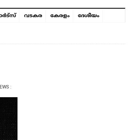
ർട്സ്
വടകര
കേരളം
ദേശീയം
EWS :