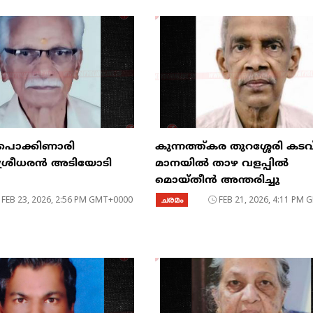
 പൊക്കിണാരി
കുന്നത്ത്കര തുറശ്ശേരി കടവ
ട് ശ്രീധരൻ അടിയോടി
മാനയിൽ താഴ വളപ്പിൽ
മൊയ്തീൻ അന്തരിച്ചു
FEB 23, 2026, 2:56 PM GMT+0000
ചരമം
FEB 21, 2026, 4:11 PM