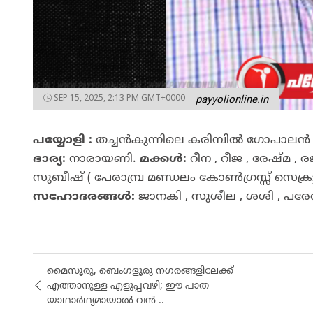
SEP 15, 2025, 2:13 PM GMT+0000
payyolionline.in
പയ്യോളി :
തച്ചൻകുന്നിലെ കരിമ്പിൽ ഗോപാലൻ ( ക
ഭാര്യ:
നാരായണി.
മക്കൾ:
റീന , റീജ , രേഷ്മ , 
സുബീഷ് ( പേരാമ്പ്ര മണ്ഡലം കോൺഗ്രസ്സ് സെക്രട്ട
സഹോദരങ്ങൾ:
ജാനകി , സുശീല , ശശി , പരേ
മൈസൂരു, ബെംഗളൂരു നഗരങ്ങളിലേക്ക്
എത്താനുള്ള എളുപ്പവഴി; ഈ പാത
യാഥാർഥ്യമായാൽ വൻ ..