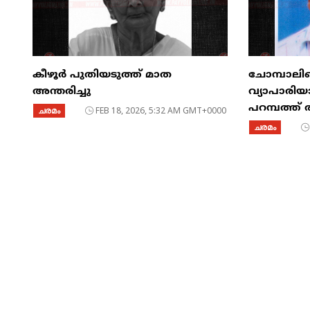
കീഴൂർ പുതിയടുത്ത് മാത
ചോമ്പാലി
അന്തരിച്ചു
വ്യാപാരിയ
പറമ്പത്ത്
ചരമം
FEB 18, 2026, 5:32 AM GMT+0000
ചരമം