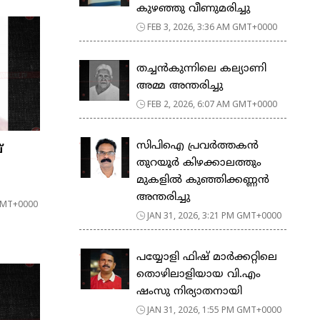
കുഴഞ്ഞു വീണുമരിച്ചു
FEB 3, 2026, 3:36 AM GMT+0000
തച്ചൻകുന്നിലെ കല്യാണി
അമ്മ അന്തരിച്ചു
FEB 2, 2026, 6:07 AM GMT+0000
സിപിഐ പ്രവർത്തകൻ
്
തുറയൂർ കിഴക്കാലത്തും
മുകളിൽ കുഞ്ഞിക്കണ്ണൻ
അന്തരിച്ചു
 GMT+0000
JAN 31, 2026, 3:21 PM GMT+0000
പയ്യോളി ഫിഷ് മാർക്കറ്റിലെ
തൊഴിലാളിയായ വി.എം
ഷംസു നിര്യാതനായി
JAN 31, 2026, 1:55 PM GMT+0000