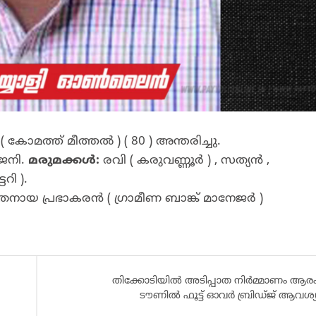
ോമത്ത് മീത്തൽ ) ( 80 ) അന്തരിച്ചു.
രജനി.
മരുമക്കൾ:
രവി ( കരുവണ്ണൂർ ) , സത്യൻ ,
റി ).
തനായ പ്രഭാകരൻ ( ഗ്രാമീണ ബാങ്ക് മാനേജർ )
തിക്കോടിയിൽ അടിപ്പാത നിർമ്മാണം ആരംഭി
ടൗണിൽ ഫൂട്ട് ഓവർ ബ്രിഡ്ജ് ആവശ്യപ്