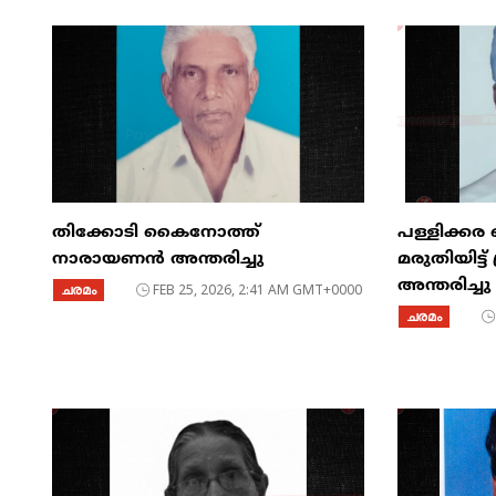
തിക്കോടി കൈനോത്ത്
പള്ളിക്കര
നാരായണൻ അന്തരിച്ചു
മരുതിയിട്
അന്തരിച്ചു
ചരമം
FEB 25, 2026, 2:41 AM GMT+0000
ചരമം