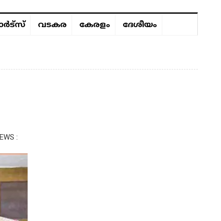
ർട്സ്
വടകര
കേരളം
ദേശീയം
EWS :