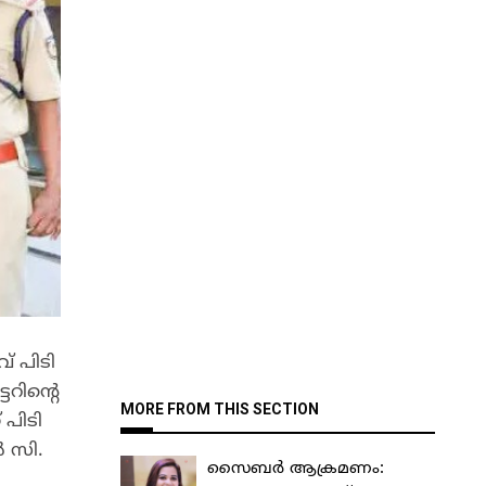
 പി​ടി​
​റി​ന്റെ
MORE FROM THIS SECTION
പി​ടി​
ർ സി.​
സൈബർ ആക്രമണം: