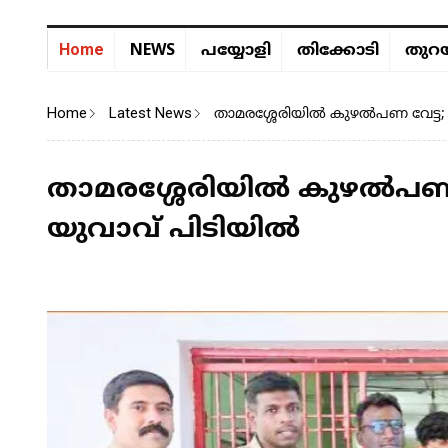
NEWS
Home
പയ്യോളി
തിക്കോടി
തുറയ
Home
Latest News
താമരശ്ശേരിയിൽ കുഴൽപണ വേട്ട;
താമരശ്ശേരിയിൽ കുഴൽപണ വ
യുവാവ് പിടിയിൽ