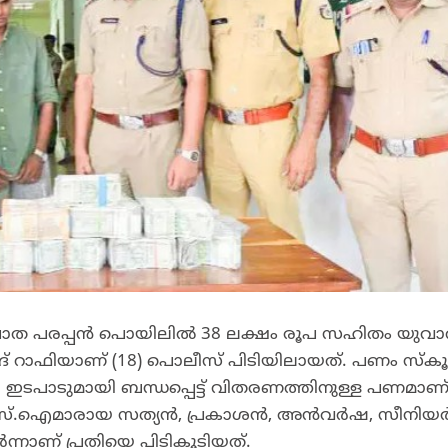
പാ​ത പ​ര​പ്പ​ൻ പൊ​യി​ലി​ൽ 38 ല​ക്ഷം രൂ​പ സ​ഹി​തം യു​വാ​വ്
ദ് റാ​ഫി​യാ​ണ് (18) പൊ​ലീ​സ് പി​ടി​യി​ലാ​യ​ത്. പ​ണം സ്കൂ​ട്ട
​ല ഇ​ട​പാ​ടു​മാ​യി ബ​ന്ധ​പ്പെ​ട്ട് വി​ത​ര​ണ​ത്തി​നു​ള്ള പ​ണ​മാ​ണ് 
എ​സ്.​ഐ​മാ​രാ​യ സ​ത്യ​ൻ, പ്ര​കാ​ശ​ൻ, അ​ൻ​വ​ർ​ഷ, സീ​നി​യ​
്നാ​ണ് പ്ര​തി​യെ പി​ടി​കൂ​ടി​യ​ത്.