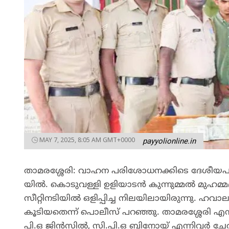
MAY 7, 2025, 8:05 AM GMT+0000
payyolionline.in
താ​മ​ര​ശ്ശേ​രി: വാ​ഹ​ന പ​രി​ശോ​ധ​ന​ക്കി​ടെ ദേ​ശീ​യ​
യി​ൽ. കൊ​ടു​വ​ള്ളി ഉ​ളി​യാ​ട​ൻ കു​ന്നു​മ്മ​ൽ മു​ഹ​മ്മ​
സീ​റ്റി​ന​ടി​യി​ൽ ഒ​ളി​പ്പി​ച്ച നി​ല​യി​ലാ​യി​രു​ന്നു. ഹ​വാ
കൂ​ടി​യ​തെ​ന്ന് പൊ​ലീ​സ് പ​റ​ഞ്ഞു. താ​മ​ര​ശ്ശേ​രി 
പി.​ഒ ജി​ൻ​സി​ൽ, സി.​പി.​ഒ ബി​നോ​യ് എ​ന്നി​വ​ർ ചേ​ർ​ന