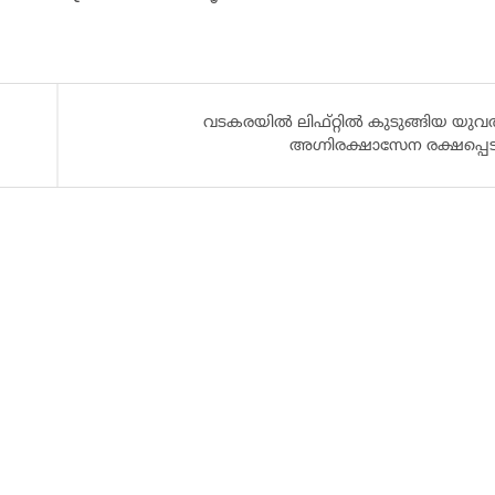
വടകരയില്‍ ലിഫ്റ്റിൽ കുടുങ്ങിയ യു
അഗ്നിരക്ഷാസേന രക്ഷപ്പെട