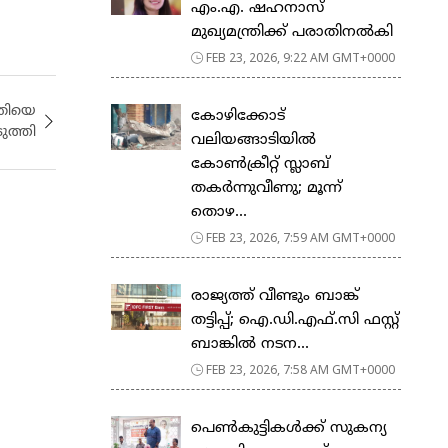
എം.എ. ഷഹനാസ്
മുഖ്യമന്ത്രിക്ക് പരാതിനൽകി
FEB 23, 2026, 9:22 AM GMT+0000
വതിയെ
കോഴിക്കോട്
ുത്തി
വലിയങ്ങാടിയിൽ
കോൺക്രീറ്റ് സ്ലാബ്
തകർന്നുവീണു; മൂന്ന്
തൊഴ...
FEB 23, 2026, 7:59 AM GMT+0000
രാജ്യത്ത് വീണ്ടും ബാങ്ക്
തട്ടിപ്പ്; ഐ.ഡി.എഫ്.സി ഫസ്റ്റ്
ബാങ്കിൽ നടന...
FEB 23, 2026, 7:58 AM GMT+0000
പെ​ൺ​കു​ട്ടി​ക​ൾ​ക്ക് സു​ക​ന്യ