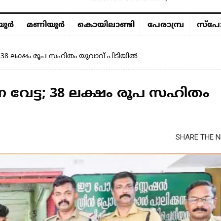
ൂര്‍
മണിയൂര്‍
കൊയിലാണ്ടി
പേരാമ്പ്ര
സ്പോ
 38 ലക്ഷം രൂപ സഹിതം യുവാവ് പിടിയിൽ
േട്ട; 38 ലക്ഷം രൂപ സഹിതം
SHARE THE N