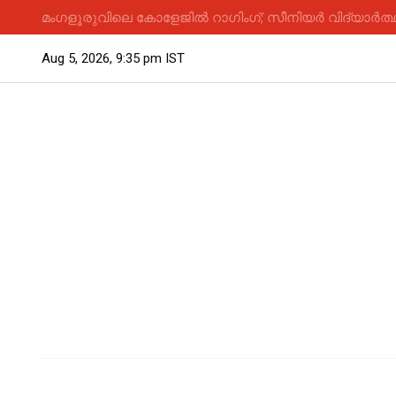
മംഗളൂരുവിലെ കോളേജിൽ റാഗിംഗ്; സീനിയർ വിദ്യാർത്ഥി
Aug 5, 2026, 9:35 pm IST