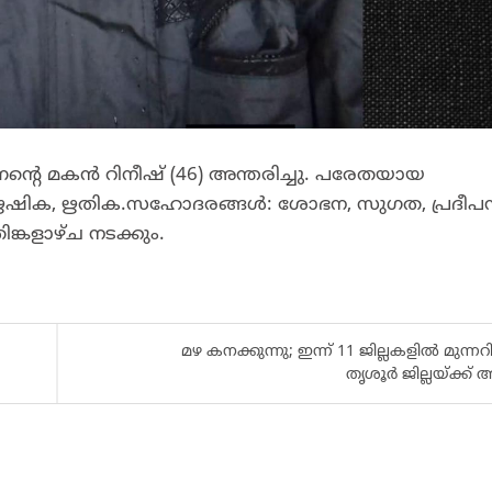
്റെ മകൻ റിനീഷ് (46) അന്തരിച്ചു. പരേതയായ
: ഋഷിക, ഋതിക.സഹോദരങ്ങൾ: ശോഭന, സുഗത, പ്രദീപ
കളാഴ്ച നടക്കും.
മഴ കനക്കുന്നു; ഇന്ന് 11 ജില്ലകളിൽ മുന്നറിയ
തൃശൂർ ജില്ലയ്ക്ക്