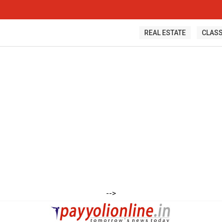
്കോട് സൈബർ പോലീസ് കേസെടുത്തു
REAL ESTATE
CLASS
-->