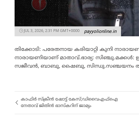
JUL 3, 2026, 2:31 PM GMT+0000
payyolionline.in
തിക്കോടി: പരേതനായ കരിയാറ്റി കുനി നാരായണന
നാരായണിയാണ് മാതാവ്.ഭാര്യ: സിഞ്ചു.മക്കൾ
സജീവൻ, ബാബു, ഷൈബു, സിന്ധു.സഞ്ചയനം തിങ്
കാഫിർ സ്ക്രീൻ ഷോട്ട് കേസ്;ഡിവൈഎഫ്ഐ
നേതാവ് ജിതിൻ ഭാസ്കറിന് ജാമ്യം