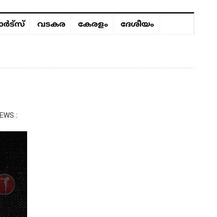
ർട്സ്
വടകര
കേരളം
ദേശീയം
EWS :