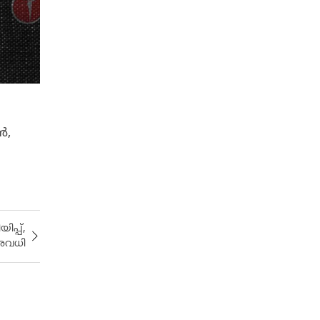
ൻ,
ിപ്പ്,
 അവധി