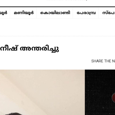
ൂര്‍
മണിയൂര്‍
കൊയിലാണ്ടി
പേരാമ്പ്ര
സ്പോ
നീഷ് അന്തരിച്ചു
SHARE THE N